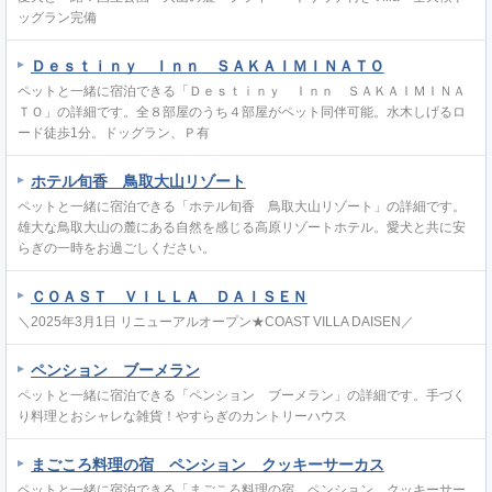
ッグラン完備
Ｄｅｓｔｉｎｙ Ｉｎｎ ＳＡＫＡＩＭＩＮＡＴＯ
ペットと一緒に宿泊できる「Ｄｅｓｔｉｎｙ Ｉｎｎ ＳＡＫＡＩＭＩＮＡ
ＴＯ」の詳細です。全８部屋のうち４部屋がペット同伴可能。水木しげるロ
ード徒歩1分。ドッグラン、Ｐ有
ホテル旬香 鳥取大山リゾート
ペットと一緒に宿泊できる「ホテル旬香 鳥取大山リゾート」の詳細です。
雄大な鳥取大山の麓にある自然を感じる高原リゾートホテル。愛犬と共に安
らぎの一時をお過ごしください。
ＣＯＡＳＴ ＶＩＬＬＡ ＤＡＩＳＥＮ
＼2025年3月1日 リニューアルオープン★COAST VILLA DAISEN／
ペンション ブーメラン
ペットと一緒に宿泊できる「ペンション ブーメラン」の詳細です。手づく
り料理とおシャレな雑貨！やすらぎのカントリーハウス
まごころ料理の宿 ペンション クッキーサーカス
ペットと一緒に宿泊できる「まごころ料理の宿 ペンション クッキーサー