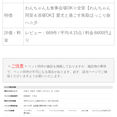
わんちゃんも食事会場OK☆全室【わんちゃん
特徴
同室＆添寝OK】愛犬と過ごす鳥取ほっこり旅
へ☆彡
評価・料
レビュー：669件 / 平均:4.15点 / 料金:6600円よ
金
り
＜
ご注意
＞
ペット同伴の施設を掲載しておりますが、施設側の事情
で、ペット同伴が不可になる場合があります。必ず、該当ページでご確
認くださいますようお願いいたします。