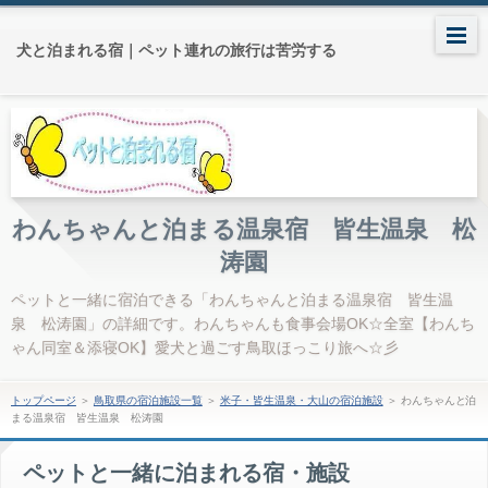
犬と泊まれる宿｜ペット連れの旅行は苦労する
わんちゃんと泊まる温泉宿 皆生温泉 松
涛園
ペットと一緒に宿泊できる「わんちゃんと泊まる温泉宿 皆生温
泉 松涛園」の詳細です。わんちゃんも食事会場OK☆全室【わんち
ゃん同室＆添寝OK】愛犬と過ごす鳥取ほっこり旅へ☆彡
トップページ
＞
鳥取県の宿泊施設一覧
＞
米子・皆生温泉・大山の宿泊施設
＞
わんちゃんと泊
まる温泉宿 皆生温泉 松涛園
ペットと一緒に泊まれる宿・施設