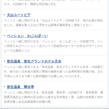
カス」の詳細です。閑静な別荘地に佇む
大山ユートピア
ペットと一緒に宿泊できる「大山ユートピア」の詳細です。旬の山菜が採れ
ました。薬膳を取り入れた手作り山菜懐石風料理をご賞味ください。
ペンション わごんぼ～い
ペットと一緒に宿泊できる「ペンション わごんぼ～い」の詳細です。ペッ
ト同伴ＯＫのペンション！元クレープ店経営のオーナーが作るデザートのク
レープは最高☆☆☆
皆生温泉 皆生グランドホテル天水
ペットと一緒に宿泊できる「皆生温泉 皆生グランドホテル天水」の詳細で
す。移りゆく日本海の情景と季節の食材を使った会席料理が自慢の宿。また
子供から大人まで様々な館内施設でお愉しみいただけます。
皆生温泉 華水亭
ペットと一緒に宿泊できる「皆生温泉 華水亭」の詳細です。基本客室・展
望露天風呂など館内の至る所から雄大な日本海を一望。山陰の自然美と旬の
会席が愉しめる自家源泉が自慢の宿。