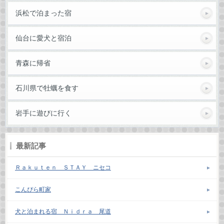
浜松で泊まった宿
仙台に愛犬と宿泊
青森に帰省
石川県で牡蠣を食す
岩手に遊びに行く
最新記事
Ｒａｋｕｔｅｎ ＳＴＡＹ ニセコ
こんぴら町家
犬と泊まれる宿 Ｎｉｄｒａ 尾道