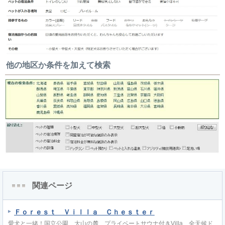
他の地区か条件を加えて検索
関連ページ
Ｆｏｒｅｓｔ Ｖｉｌｌａ Ｃｈｅｓｔｅｒ
愛犬と一緒！国立公園 大山の麓 プライベートサウナ付きVilla 全天候ド