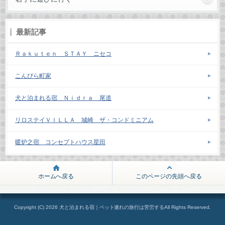
最新記事
Ｒａｋｕｔｅｎ ＳＴＡＹ ニセコ
こんぴら町家
犬と泊まれる宿 Ｎｉｄｒａ 尾道
リロステイＶＩＬＬＡ 城崎 ザ・コンドミニアム
暖炉之宿 コンセプトハウス星田
ホームへ戻る
このページの先頭へ戻る
Copyright (C) 2026 犬と泊まれる宿｜ペット連れの旅行は苦労するAll Rights Reserved.