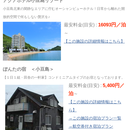
アクアホテル小豆島リゾート
小豆島北東の閑静なエリアに佇むオーシャンビューホテル！日常から離れた開
放的空間で何もしない贅沢を♪
16093円／泊
最安料金(目安) :
～
【この施設の詳細情報はこちら】
ぽんたの宿 ＜小豆島＞
【１日１組・田舎の一軒家】コンドミニアムタイプのお宿となっております。
5,400円／
最安料金(目安) :
泊
～
【この施設の詳細情報はこち
ら】
→この施設の宿泊プラン一覧
→航空券付き宿泊プラン