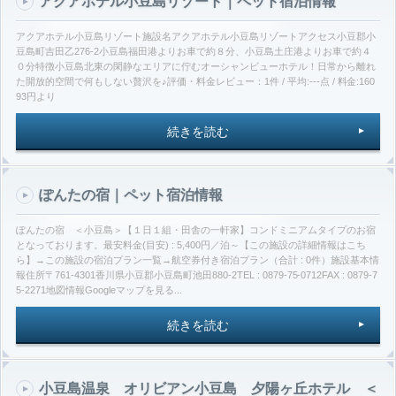
アクアホテル小豆島リゾート｜ペット宿泊情報
アクアホテル小豆島リゾート施設名アクアホテル小豆島リゾートアクセス小豆郡小
豆島町吉田乙276-2小豆島福田港よりお車で約８分、小豆島土庄港よりお車で約４
０分特徴小豆島北東の閑静なエリアに佇むオーシャンビューホテル！日常から離れ
た開放的空間で何もしない贅沢を♪評価・料金レビュー：1件 / 平均:---点 / 料金:160
93円より
続きを読む
ぽんたの宿｜ペット宿泊情報
ぽんたの宿 ＜小豆島＞【１日１組・田舎の一軒家】コンドミニアムタイプのお宿
となっております。最安料金(目安) : 5,400円／泊～【この施設の詳細情報はこち
ら】→この施設の宿泊プラン一覧→航空券付き宿泊プラン（合計 : 0件）施設基本情
報住所〒761-4301香川県小豆郡小豆島町池田880-2TEL : 0879-75-0712FAX : 0879-7
5-2271地図情報Googleマップを見る...
続きを読む
小豆島温泉 オリビアン小豆島 夕陽ヶ丘ホテル ＜