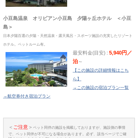
小豆島温泉 オリビアン小豆島 夕陽ヶ丘ホテル ＜小豆
島＞
日本夕陽百選の夕陽・天然温泉・露天風呂・スポーツ施設の充実したリゾート
ホテル。ペットルーム有。
5,940円／
最安料金(目安) :
泊
～
【この施設の詳細情報はこち
ら】
→この施設の宿泊プラン一覧
→航空券付き宿泊プラン
＜
ご注意
＞
ペット同伴の施設を掲載しておりますが、施設側の事情
で、ペット同伴が不可になる場合があります。必ず、該当ページでご確