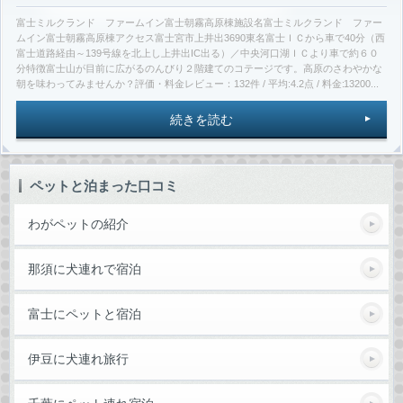
富士ミルクランド ファームイン富士朝霧高原棟施設名富士ミルクランド ファー
ムイン富士朝霧高原棟アクセス富士宮市上井出3690東名富士ＩＣから車で40分（西
富士道路経由～139号線を北上し上井出IC出る）／中央河口湖ＩＣより車で約６０
分特徴富士山が目前に広がるのんびり２階建てのコテージです。高原のさわやかな
朝を味わってみませんか？評価・料金レビュー：132件 / 平均:4.2点 / 料金:13200...
続きを読む
ペットと泊まった口コミ
わがペットの紹介
那須に犬連れで宿泊
富士にペットと宿泊
伊豆に犬連れ旅行