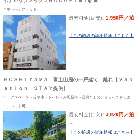
ホテルリブマックスＢＵＤＧＥＴ富士駅前
全室シモンズベッド。
1,950円／泊
最安料金(目安) :
～
【この施設の詳細情報はこちら】
ＨＯＳＨＩＹＡＭＡ 富士山麓の一戸建て 離れ【Ｖａｃ
ａｔｉｏｎ ＳＴＡＹ提供】
ワークスペース・冷蔵庫・トイレ・お風呂等々必要なものはそろっておりま
す。ペット可。
3,920円／泊
最安料金(目安) :
～
【この施設の詳細情報はこちら】