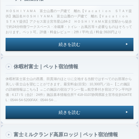
ＨＯＳＨＩＹＡＭＡ 富士山麓の一戸建て 離れ【Ｖａｃａｔｉｏｎ ＳＴＡＹ提
供】施設名ＨＯＳＨＩＹＡＭＡ 富士山麓の一戸建て 離れ【Ｖａｃａｔｉｏｎ
ＳＴＡＹ提供】アクセス富士宮市星山84-2 ＨＯＳＨＩＹＡＭＡ富士宮駅から徒歩
で約24分特徴ワークスペース・冷蔵庫・トイレ・お風呂等々必要なものはそろって
おります。ペット可。評価・料金レビュー：2件 / 平均:点 / 料金:3920円より
続きを読む
休暇村富士｜ペット宿泊情報
休暇村富士富士山の西麓、田貫湖のほとりに立地する当館ではすべてのお部屋から
美しい富士山を望むことができます。最安料金(目安) : 10,300円／泊～【この施設
の詳細情報はこちら】→この施設の宿泊プラン一覧→航空券付き宿泊プラン平均評
価 : 4.17 / 5（合計 : 24件）施設基本情報住所〒418-0107静岡県富士宮市佐折634TE
L : 0544-54-5200FAX : 0544-54-...
続きを読む
富士ミルクランド高原ロッジ｜ペット宿泊情報