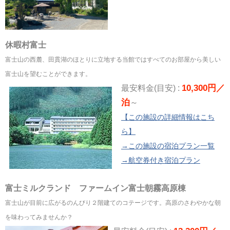
休暇村富士
富士山の西麓、田貫湖のほとりに立地する当館ではすべてのお部屋から美しい
富士山を望むことができます。
10,300円／
最安料金(目安) :
泊
～
【この施設の詳細情報はこち
ら】
→この施設の宿泊プラン一覧
→航空券付き宿泊プラン
富士ミルクランド ファームイン富士朝霧高原棟
富士山が目前に広がるのんびり２階建てのコテージです。高原のさわやかな朝
を味わってみませんか？