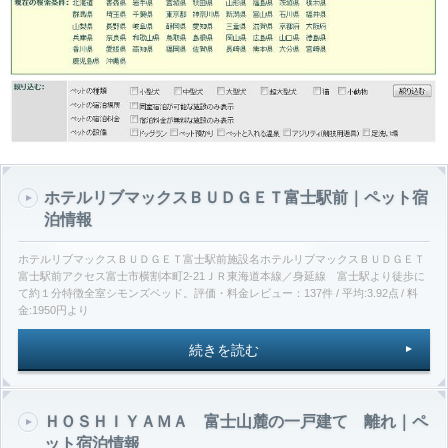
ホテルリブマックスＢＵＤＧＥＴ富士駅前｜ペット宿
泊情報
ホテルリブマックスＢＵＤＧＥＴ富士駅前施設名ホテルリブマックスＢＵＤＧＥＴ
富士駅前アクセス富士市横割本町2-21ＪＲ東海道本線／身延線 富士駅より徒歩に
て約１分特徴全室シモンズベッド。評価・料金レビュー：137件 / 平均:3.92点 / 料
金:1950円より
続きを読む
ＨＯＳＨＩＹＡＭＡ 富士山麓の一戸建て 離れ｜ペ
ット宿泊情報