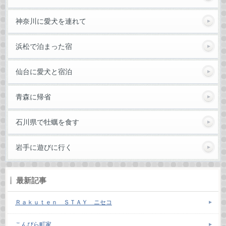
神奈川に愛犬を連れて
浜松で泊まった宿
仙台に愛犬と宿泊
青森に帰省
石川県で牡蠣を食す
岩手に遊びに行く
最新記事
Ｒａｋｕｔｅｎ ＳＴＡＹ ニセコ
こんぴら町家