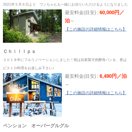
2021年５月６日より ワンちゃんも一緒にお泊りいただけるようになりました
60,000円／
最安料金(目安) :
泊
～
【この施設の詳細情報はこちら】
Ｃｈｉｌｌｐｓ
２０１８年にフルリノベーションしました！朝は自家製天然酵母パンを、夜は
ビストロ料理をお楽しみ下さい♪
6,490円／泊
最安料金(目安) :
～
【この施設の詳細情報はこちら】
ペンション オーバーグルグル