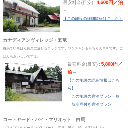
4,600円／泊
最安料金(目安) :
～
【この施設の詳細情報はこちら】
カナディアンヴィレッジ・五竜
白馬でいちばん気楽に過せるロッジです。ワンチャンももちろんＯＫです。ご
はんもおいしいですよ。
5,800円／
最安料金(目安) :
泊
～
【この施設の詳細情報はこち
ら】
→この施設の宿泊プラン一覧
→航空券付き宿泊プラン
コートヤード・バイ・マリオット 白馬
北アルプスのヒーリングリゾート。五感に響く「時」が刻まれます。