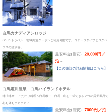
白馬カナディアンロッジ
Go To トラベル 地域共通クーポンご利用可能です。コテージタイプとログハ
ウスの貸別荘。
20,000円／
最安料金(目安) :
泊
～
【この施設の詳細情報はこちら】
白馬姫川温泉 白馬ハイランドホテル
地消地産！ こだわり料理＆白馬唯一、白馬三山を一望できる２つの露天風呂で
心も体もポカポカに。
7000円／泊
最安料金(目安) :