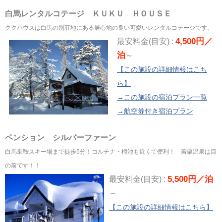
白馬レンタルコテージ ＫＵＫＵ ＨＯＵＳＥ
ククハウスは白馬の別荘地にある居心地の良い可愛いレンタルコテージです。
4,500円／
最安料金(目安) :
泊
～
【この施設の詳細情報はこち
ら】
→この施設の宿泊プラン一覧
→航空券付き宿泊プラン
ペンション シルバーファーン
白馬乗鞍スキー場まで徒歩5分！コルチナ・栂池も近くて便利！ 若栗温泉は目
の前です！！
5,500円／泊
最安料金(目安) :
～
【この施設の詳細情報はこちら】