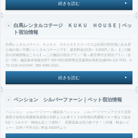
続きを読む
白馬レンタルコテージ ＫＵＫＵ ＨＯＵＳＥ｜ペッ
ト宿泊情報
白馬レンタルコテージ ＫＵＫＵ ＨＯＵＳＥククハウスは白馬の別荘地にある居
心地の良い可愛いレンタルコテージです。最安料金(目安) : 4,500円／泊～【この施
設の詳細情報はこちら】→この施設の宿泊プラン一覧→航空券付き宿泊プラン（合
計 : 0件）施設基本情報住所〒399-9301長野県北安曇郡白馬村北城836-123-3TEL : 0
70-1316-4121FAX : 080-4386-2522...
続きを読む
ペンション シルバーファーン｜ペット宿泊情報
ペンション シルバーファーン施設名ペンション シルバーファーンアクセス北安
曇郡小谷村白馬乗鞍高原南小谷駅よりお車で１５分特徴白馬乗鞍スキー場まで徒歩
5分！コルチナ・栂池も近くて便利！ 若栗温泉は目の前です！！評価・料金レビ
ュー：21件 / 平均:5点 / 料金:5500円より