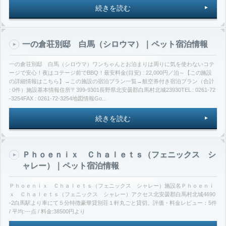
続きを読む
一の倉荘別邸 白馬（シロウマ）｜ペット宿泊情報
一の倉荘別邸 白馬（シロウマ）ワンちゃんとお泊まりは周りに気を使わないコテ
ージで安心！夜はコテージ前でBBQ！最安料金(目安) : 22,000円／泊～【この施設
の詳細情報はこちら】→この施設の宿泊プラン一覧→航空券付き宿泊プラン（合計
: 0件）施設基本情報住所〒399-9301長野県北安曇郡白馬村北城23930TEL : 0261-72
-3254FAX : 0261-72-3254地図情報Go...
続きを読む
Ｐｈｏｅｎｉｘ Ｃｈａｌｅｔｓ（フェニックス シ
ャレー）｜ペット宿泊情報
Ｐｈｏｅｎｉｘ Ｃｈａｌｅｔｓ（フェニックス シャレー）施設名Ｐｈｏｅｎｉ
ｘ Ｃｈａｌｅｔｓ（フェニックス シャレー）アクセス北安曇郡白馬村北城4690
-2白馬駅より車にて５分特徴豪華貸別荘１軒丸ごと貸切。評価・料金レビュー：5件
/ 平均:---点 / 料金:38500円より