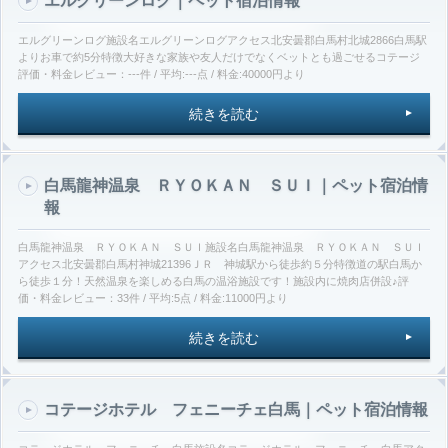
エルグリーンログ｜ペット宿泊情報
エルグリーンログ施設名エルグリーンログアクセス北安曇郡白馬村北城2866白馬駅
よりお車で約5分特徴大好きな家族や友人だけでなくベットとも過ごせるコテージ
評価・料金レビュー：---件 / 平均:---点 / 料金:40000円より
続きを読む
白馬龍神温泉 ＲＹＯＫＡＮ ＳＵＩ｜ペット宿泊情
報
白馬龍神温泉 ＲＹＯＫＡＮ ＳＵＩ施設名白馬龍神温泉 ＲＹＯＫＡＮ ＳＵＩ
アクセス北安曇郡白馬村神城21396ＪＲ 神城駅から徒歩約５分特徴道の駅白馬か
ら徒歩１分！天然温泉を楽しめる白馬の温浴施設です！施設内に焼肉店併設♪評
価・料金レビュー：33件 / 平均:5点 / 料金:11000円より
続きを読む
コテージホテル フェニーチェ白馬｜ペット宿泊情報