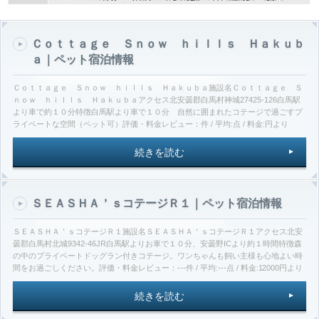
Ｃｏｔｔａｇｅ Ｓｎｏｗ ｈｉｌｌｓ Ｈａｋｕｂ
ａ｜ペット宿泊情報
Ｃｏｔｔａｇｅ Ｓｎｏｗ ｈｉｌｌｓ Ｈａｋｕｂａ施設名Ｃｏｔｔａｇｅ Ｓ
ｎｏｗ ｈｉｌｌｓ Ｈａｋｕｂａアクセス北安曇郡白馬村神城27425-126白馬駅
より車で約１０分特徴白馬駅より車で１０分 自然に囲まれたコテージで過ごすプ
ライベートな空間（ペット可）評価・料金レビュー：件 / 平均:点 / 料金:円より
続きを読む
ＳＥＡＳＨＡ＇ｓコテージＲ１｜ペット宿泊情報
ＳＥＡＳＨＡ＇ｓコテージＲ１施設名ＳＥＡＳＨＡ＇ｓコテージＲ１アクセス北安
曇郡白馬村北城9342-46JR白馬駅よりお車で１０分、安曇野ICより約１時間特徴森
の中のプライベートドッグラン付きコテージ。ワンちゃんも飼い主様も心地よい時
間をお過ごしください。評価・料金レビュー：---件 / 平均:---点 / 料金:12000円より
続きを読む