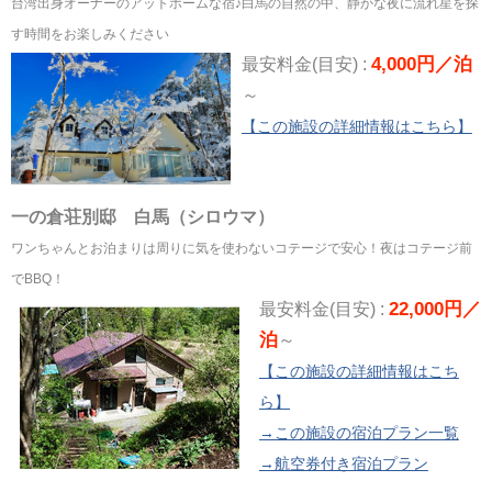
台湾出身オーナーのアットホームな宿♪白馬の自然の中、静かな夜に流れ星を探
す時間をお楽しみください
4,000円／泊
最安料金(目安) :
～
【この施設の詳細情報はこちら】
一の倉荘別邸 白馬（シロウマ）
ワンちゃんとお泊まりは周りに気を使わないコテージで安心！夜はコテージ前
でBBQ！
22,000円／
最安料金(目安) :
泊
～
【この施設の詳細情報はこち
ら】
→この施設の宿泊プラン一覧
→航空券付き宿泊プラン