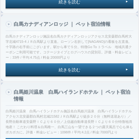
続きを読む
白馬カナディアンロッジ ｜ ペット宿泊情報
白馬カナディアンロッジ施設名白馬カナディアンロッジアクセス北安曇郡白馬村大
字北城4715-4ＪＲ白馬駅より直進。ローソン右折して[NAGANO]の看板を左直進。
十字路の右手前にございます。駅から車で５分。特徴Go To トラベル 地域共通ク
ーポンご利用可能です。コテージタイプとログハウスの貸別荘。評価・料金レビュ
ー：33件 / 平均:4.75点 / 料金:20000円より
続きを読む
白馬姫川温泉 白馬ハイランドホテル ｜ ペット宿泊
情報
白馬姫川温泉 白馬ハイランドホテル施設名白馬姫川温泉 白馬ハイランドホテル
アクセス北安曇郡白馬村北城21582ＪＲ白馬駅より徒歩２０分（無料送迎あり）／
長野自動車道安曇野ＩＣより６０分／上信越自動車道長野ＩＣより６０分特徴地消
地産！ こだわり料理＆白馬唯一、白馬三山を一望できる２つの露天風呂で心も体も
ポカポカに。評価・料金レビュー：1098件 / 平均:4.2点 / 料金:7000円より