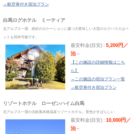
→航空券付き宿泊プラン
白馬ログホテル ミーティア
北アルプス一望、絶好のロケーションに建つ大変珍しい大型のログハウスはペ
ットも同伴可能です。
5,200円／
最安料金(目安) :
泊
～
【この施設の詳細情報はこち
ら】
→この施設の宿泊プラン一覧
→航空券付き宿泊プラン
リゾートホテル ローゼンハイム白馬
北アルプス一望の北欧風本格温泉リゾートホテル。景色がすばらしい
10,000円／
最安料金(目安) :
泊
～