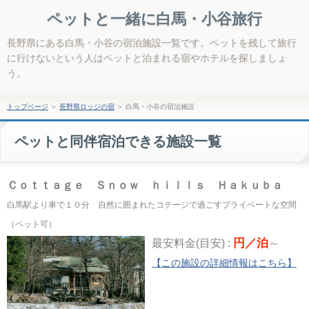
ペットと一緒に白馬・小谷旅行
長野県にある白馬・小谷の宿泊施設一覧です。ペットを残して旅行
に行けないという人はペットと泊まれる宿やホテルを探しましょ
う。
トップページ
＞
長野県ロッジの宿
＞
白馬・小谷の宿泊施設
ペットと同伴宿泊できる施設一覧
Ｃｏｔｔａｇｅ Ｓｎｏｗ ｈｉｌｌｓ Ｈａｋｕｂａ
白馬駅より車で１０分 自然に囲まれたコテージで過ごすプライベートな空間
（ペット可）
円／泊
最安料金(目安) :
～
【この施設の詳細情報はこちら】