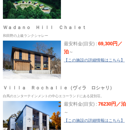
Ｗａｄａｎｏ Ｈｉｌｌ Ｃｈａｌｅｔ
和田野の上級ランクシャレー
69,300円／
最安料金(目安) :
泊
～
【この施設の詳細情報はこちら】
Ｖｉｌｌａ Ｒｏｃｈａｌｉｅ（ヴィラ ロシャリ）
白馬のエンターテインメントの中心エコーランドにある貸別荘。
76230円／泊
最安料金(目安) :
～
【この施設の詳細情報はこちら】