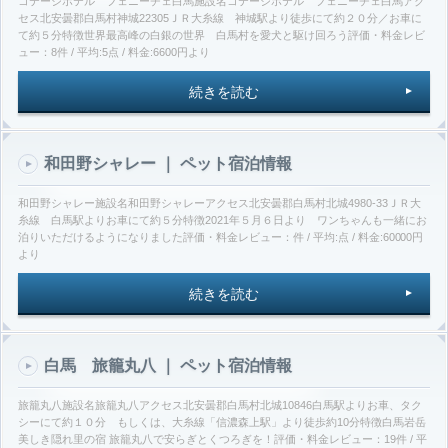
コテージホテル フェニーチェ白馬施設名コテージホテル フェニーチェ白馬アク
セス北安曇郡白馬村神城22305ＪＲ大糸線 神城駅より徒歩にて約２０分／お車に
て約５分特徴世界最高峰の白銀の世界 白馬村を愛犬と駆け回ろう評価・料金レビ
ュー：8件 / 平均:5点 / 料金:6600円より
続きを読む
和田野シャレー ｜ ペット宿泊情報
和田野シャレー施設名和田野シャレーアクセス北安曇郡白馬村北城4980-33ＪＲ大
糸線 白馬駅よりお車にて約５分特徴2021年５月６日より ワンちゃんも一緒にお
泊りいただけるようになりました評価・料金レビュー：件 / 平均:点 / 料金:60000円
より
続きを読む
白馬 旅籠丸八 ｜ ペット宿泊情報
旅籠丸八施設名旅籠丸八アクセス北安曇郡白馬村北城10846白馬駅よりお車、タク
シーにて約１０分 もしくは、大糸線「信濃森上駅」より徒歩約10分特徴白馬岩岳
美しき隠れ里の宿 旅籠丸八で安らぎとくつろぎを！評価・料金レビュー：19件 / 平