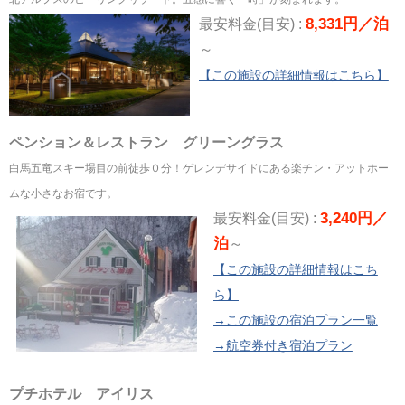
8,331円／泊
最安料金(目安) :
～
【この施設の詳細情報はこちら】
ペンション＆レストラン グリーングラス
白馬五竜スキー場目の前徒歩０分！ゲレンデサイドにある楽チン・アットホー
ムな小さなお宿です。
3,240円／
最安料金(目安) :
泊
～
【この施設の詳細情報はこち
ら】
→この施設の宿泊プラン一覧
→航空券付き宿泊プラン
プチホテル アイリス