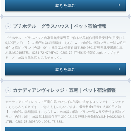
続きを読む
プチホテル グラスハウス｜ペット宿泊情報
プチホテル グラスハウス自家製無農薬野菜で作る絶品創作料理最安料金(目安) : 1
0,300円／泊～【この施設の詳細情報はこちら】→この施設の宿泊プラン一覧→航空
券付き宿泊プラン（合計 : 0件）施設基本情報住所〒399-9301長野県北安曇郡白馬
村北城10195TEL : 0261-72-4746FAX : 0261-72-4746地図情報Googleマップを見
る ／ 施設提供地図をみるチェック...
続きを読む
カナディアンヴィレッジ・五竜｜ペット宿泊情報
カナディアンヴィレッジ・五竜白馬でいちばん気楽に過せるロッジです。ワンチャ
ンももちろんＯＫです。ごはんもおいしいですよ。最安料金(目安) : 5,800円／泊～
【この施設の詳細情報はこちら】→この施設の宿泊プラン一覧→航空券付き宿泊プ
ラン（合計 : 0件）施設基本情報住所〒399-9211長野県北安曇郡白馬村神城22200-3
1TEL : 0261-75-2698FAX : 0261-75-338...