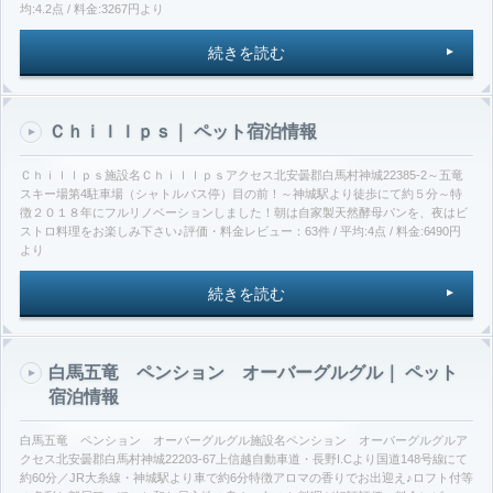
均:4.2点 / 料金:3267円より
続きを読む
Ｃｈｉｌｌｐｓ｜ ペット宿泊情報
Ｃｈｉｌｌｐｓ施設名Ｃｈｉｌｌｐｓアクセス北安曇郡白馬村神城22385-2～五竜
スキー場第4駐車場（シャトルバス停）目の前！～神城駅より徒歩にて約５分～特
徴２０１８年にフルリノベーションしました！朝は自家製天然酵母パンを、夜はビ
ストロ料理をお楽しみ下さい♪評価・料金レビュー：63件 / 平均:4点 / 料金:6490円
より
続きを読む
白馬五竜 ペンション オーバーグルグル｜ ペット
宿泊情報
白馬五竜 ペンション オーバーグルグル施設名ペンション オーバーグルグルア
クセス北安曇郡白馬村神城22203-67上信越自動車道・長野I.Cより国道148号線にて
約60分／JR大糸線・神城駅より車で約6分特徴アロマの香りでお出迎え♪ロフト付等