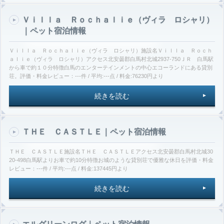
Ｖｉｌｌａ Ｒｏｃｈａｌｉｅ（ヴィラ ロシャリ）
｜ペット宿泊情報
Ｖｉｌｌａ Ｒｏｃｈａｌｉｅ（ヴィラ ロシャリ）施設名Ｖｉｌｌａ Ｒｏｃｈ
ａｌｉｅ（ヴィラ ロシャリ）アクセス北安曇郡白馬村北城2937-750ＪＲ 白馬駅
から車で約１０分特徴白馬のエンターテインメントの中心エコーランドにある貸別
荘。評価・料金レビュー：---件 / 平均:---点 / 料金:76230円より
続きを読む
ＴＨＥ ＣＡＳＴＬＥ｜ペット宿泊情報
ＴＨＥ ＣＡＳＴＬＥ施設名ＴＨＥ ＣＡＳＴＬＥアクセス北安曇郡白馬村北城30
20-498白馬駅よりお車で約10分特徴お城のような貸別荘で優雅な休日を評価・料金
レビュー：---件 / 平均:---点 / 料金:137445円より
続きを読む