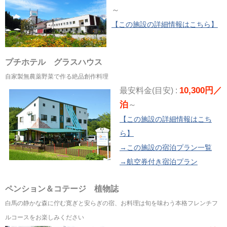
～
【この施設の詳細情報はこちら】
プチホテル グラスハウス
自家製無農薬野菜で作る絶品創作料理
10,300円／
最安料金(目安) :
泊
～
【この施設の詳細情報はこち
ら】
→この施設の宿泊プラン一覧
→航空券付き宿泊プラン
ペンション＆コテージ 植物誌
白馬の静かな森に佇む寛ぎと安らぎの宿、お料理は旬を味わう本格フレンチフ
ルコースをお楽しみください