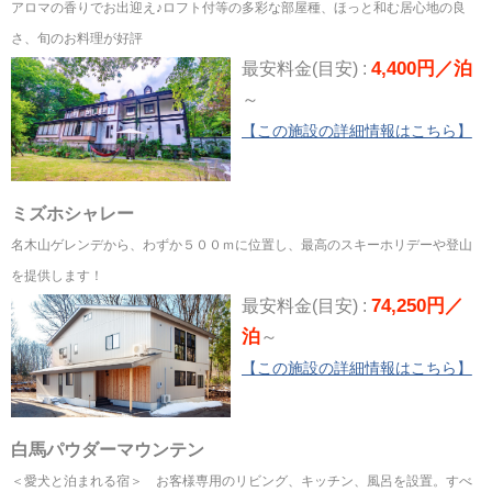
アロマの香りでお出迎え♪ロフト付等の多彩な部屋種、ほっと和む居心地の良
さ、旬のお料理が好評
4,400円／泊
最安料金(目安) :
～
【この施設の詳細情報はこちら】
ミズホシャレー
名木山ゲレンデから、わずか５００ｍに位置し、最高のスキーホリデーや登山
を提供します！
74,250円／
最安料金(目安) :
泊
～
【この施設の詳細情報はこちら】
白馬パウダーマウンテン
＜愛犬と泊まれる宿＞ お客様専用のリビング、キッチン、風呂を設置。すべ