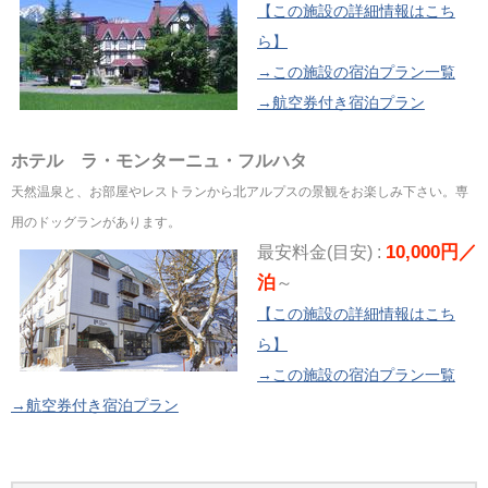
【この施設の詳細情報はこち
ら】
→この施設の宿泊プラン一覧
→航空券付き宿泊プラン
ホテル ラ・モンターニュ・フルハタ
天然温泉と、お部屋やレストランから北アルプスの景観をお楽しみ下さい。専
用のドッグランがあります。
10,000円／
最安料金(目安) :
泊
～
【この施設の詳細情報はこち
ら】
→この施設の宿泊プラン一覧
→航空券付き宿泊プラン