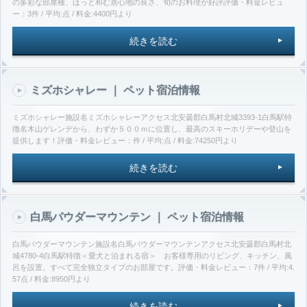
の多彩な部屋種、ほっと和む居心地の良さ、旬のお料理が好評評価・料金レビュ
ー：3件 / 平均:点 / 料金:4400円より
続きを読む
ミズホシャレー ｜ ペット宿泊情報
ミズホシャレー施設名ミズホシャレーアクセス北安曇郡白馬村北城3393-1白馬駅特
徴名木山ゲレンデから、わずか５００ｍに位置し、最高のスキーホリデーや登山を
提供します！評価・料金レビュー：件 / 平均:点 / 料金:74250円より
続きを読む
白馬パウダーマウンテン ｜ ペット宿泊情報
白馬パウダーマウンテン施設名白馬パウダーマウンテンアクセス北安曇郡白馬村北
城4780-4白馬駅特徴＜愛犬と泊まれる宿＞ お客様専用のリビング、キッチン、風
呂を設置。すべて完全独立タイプのお部屋です。評価・料金レビュー：7件 / 平均:4.
57点 / 料金:8950円より
続きを読む