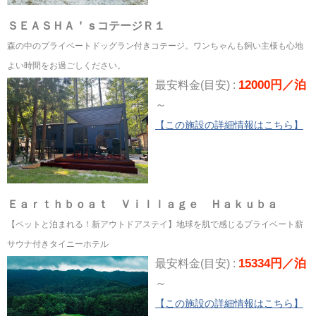
ＳＥＡＳＨＡ＇ｓコテージＲ１
森の中のプライベートドッグラン付きコテージ。ワンちゃんも飼い主様も心地
よい時間をお過ごしください。
12000円／泊
最安料金(目安) :
～
【この施設の詳細情報はこちら】
Ｅａｒｔｈｂｏａｔ Ｖｉｌｌａｇｅ Ｈａｋｕｂａ
【ペットと泊まれる！新アウトドアステイ】地球を肌で感じるプライベート薪
サウナ付きタイニーホテル
15334円／泊
最安料金(目安) :
～
【この施設の詳細情報はこちら】