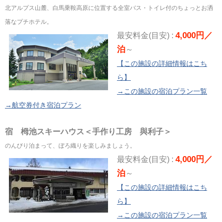
北アルプス山麓、白馬乗鞍高原に位置する全室バス・トイレ付のちょっとお洒
落なプチホテル。
4,000円／
最安料金(目安) :
泊
～
【この施設の詳細情報はこち
ら】
→この施設の宿泊プラン一覧
→航空券付き宿泊プラン
宿 栂池スキーハウス＜手作り工房 與利子＞
のんびり泊まって、ぼろ織りを楽しみましょう。
4,000円／
最安料金(目安) :
泊
～
【この施設の詳細情報はこち
ら】
→この施設の宿泊プラン一覧