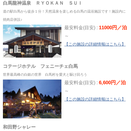
白馬龍神温泉 ＲＹＯＫＡＮ ＳＵＩ
道の駅白馬から徒歩１分！天然温泉を楽しめる白馬の温浴施設です！施設内に
焼肉店併設♪
11000円／泊
最安料金(目安) :
～
【この施設の詳細情報はこちら】
コテージホテル フェニーチェ白馬
世界最高峰の白銀の世界 白馬村を愛犬と駆け回ろう
6,600円／泊
最安料金(目安) :
～
【この施設の詳細情報はこちら】
和田野シャレー