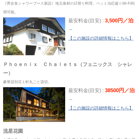
《男女各シャワーブース新設》地元食材の日替り料理。ペット泊応援☆Wi-Fi利
用可能。
3,500円／泊
最安料金(目安) :
～
【この施設の詳細情報はこちら】
Ｐｈｏｅｎｉｘ Ｃｈａｌｅｔｓ（フェニックス シャレ
ー）
豪華貸別荘１軒丸ごと貸切。
38500円／泊
最安料金(目安) :
～
【この施設の詳細情報はこちら】
流星花園