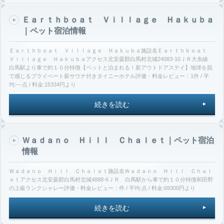
Ｅａｒｔｈｂｏａｔ Ｖｉｌｌａｇｅ Ｈａｋｕｂａ
｜ペット宿泊情報
Ｅａｒｔｈｂｏａｔ Ｖｉｌｌａｇｅ Ｈａｋｕｂａ施設名Ｅａｒｔｈｂｏａｔ
Ｖｉｌｌａｇｅ Ｈａｋｕｂａアクセス北安曇郡白馬村北城24083-10ＪＲ大糸線
白馬駅より車で約１０分特徴【ペットと泊まれる！新アウトドアステイ】地球を肌
で感じるプライベート薪サウナ付きタイニーホテル評価・料金レビュー：1件 / 平
均:---点 / 料金:15334円より
続きを読む
Ｗａｄａｎｏ Ｈｉｌｌ Ｃｈａｌｅｔ｜ペット宿泊
情報
Ｗａｄａｎｏ Ｈｉｌｌ Ｃｈａｌｅｔ施設名Ｗａｄａｎｏ Ｈｉｌｌ Ｃｈａｌ
ｅｔアクセス北安曇郡白馬村北城4888-6ＪＲ 白馬駅から車で約１０分特徴和田野
の上級ランクシャレー評価・料金レビュー：件 / 平均:点 / 料金:69300円より
続きを読む