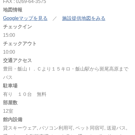
FAX : 0269-64-3575
地図情報
Googleマップを見る
／
施設提供地図をみる
チェックイン
15:00
チェックアウト
10:00
交通アクセス
豊田・飯山Ｉ．Ｃより１５キロ・飯山駅から斑尾高原まで
バス
駐車場
有り １０台 無料
部屋数
12室
館内設備
貸スキーウェア, パソコン利用可, ペット同宿可, 送迎バス,