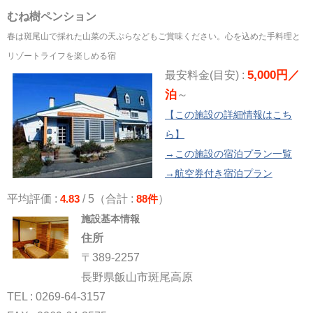
むね樹ペンション
春は斑尾山で採れた山菜の天ぷらなどもご賞味ください。心を込めた手料理と
リゾートライフを楽しめる宿
5,000円／
最安料金(目安) :
泊
～
【この施設の詳細情報はこち
ら】
→この施設の宿泊プラン一覧
→航空券付き宿泊プラン
平均評価 :
4.83
/ 5（合計 :
88件
）
施設基本情報
住所
〒389-2257
長野県飯山市斑尾高原
TEL : 0269-64-3157