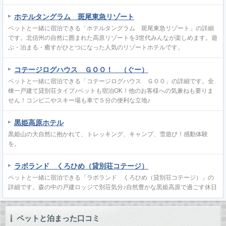
ホテルタングラム 斑尾東急リゾート
ペットと一緒に宿泊できる「ホテルタングラム 斑尾東急リゾート」の詳細
です。北信州の自然に囲まれた高原リゾートを3世代みんなが楽しめます。遊
ぶ・泊まる・癒すがひとつになった人気のリゾートホテルです。
コテージログハウス ＧＯＯ！ （ぐー）
ペットと一緒に宿泊できる「コテージログハウス ＧＯＯ」の詳細です。全
棟一戸建て貸別荘タイプ♪ペットも宿泊OK！他のお客様への気兼ねも要りま
せん！コンビ二やスキー場も車で５分の便利な立地♪
黒姫高原ホテル
黒姫山の大自然に抱かれて、トレッキング、キャンプ、雪遊び！感動体験
を。
ラボランド くろひめ（貸別荘コテージ）
ペットと一緒に宿泊できる「ラボランド くろひめ（貸別荘コテージ）」の
詳細です。森の中の戸建ロッジで別荘気分♪自然豊かな黒姫高原で過ごす休日
ペットと泊まった口コミ