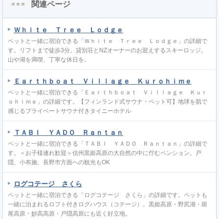
関連ページ
Ｗｈｉｔｅ Ｔｒｅｅ Ｌｏｄｇｅ
ペットと一緒に宿泊できる「Ｗｈｉｔｅ Ｔｒｅｅ Ｌｏｄｇｅ」の詳細で
す。リフトまで徒歩3分。貸別荘とNZオーナーのお迎えするスキーロッジ。
山や湖を満喫、丁寧な休日を。
Ｅａｒｔｈｂｏａｔ Ｖｉｌｌａｇｅ Ｋｕｒｏｈｉｍｅ
ペットと一緒に宿泊できる「Ｅａｒｔｈｂｏａｔ Ｖｉｌｌａｇｅ Ｋｕｒ
ｏｈｉｍｅ」の詳細です。【フィンランド式サウナ・ペット可】地球を肌で
感じるプライベートサウナ付きタイニーホテル
ＴＡＢＩ ＹＡＤＯ Ｒａｎｔａｎ
ペットと一緒に宿泊できる「ＴＡＢＩ ＹＡＤＯ Ｒａｎｔａｎ」の詳細で
す。＜お子様連れ歓迎＞信州黒姫高原の大自然の中に佇むペンション。戸
隠、小布施、長野市方面への観光もOK
ログコテージ さくら
ペットと一緒に宿泊できる「ログコテージ さくら」の詳細です。ペットも
一緒に泊まれるロフト付きログハウス（コテージ）。黒姫高原・野尻湖・斑
尾高原・妙高高原・戸隠高原にも近く好立地。