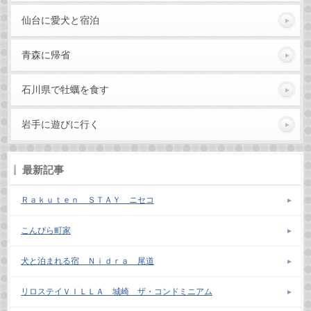
仙台に愛犬と宿泊
青森に帰省
石川県で牡蠣を食す
岩手に遊びに行く
最新記事
Ｒａｋｕｔｅｎ ＳＴＡＹ ニセコ
こんぴら町家
犬と泊まれる宿 Ｎｉｄｒａ 尾道
リロステイＶＩＬＬＡ 城崎 ザ・コンドミニアム