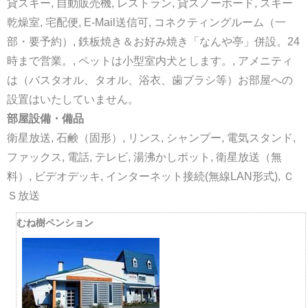
貸スキー, 自動販売機, レストラン, 貸スノーボード, スキー
乾燥室, 宅配便, E-Mail送信可, コネクティングルーム（一
部・要予約）, 鉄板焼き＆お好み焼き「なんや亭」併設。24
時まで営業。, ペットは小型室内犬とします。, アメニティ
は（バスタオル、タオル、浴衣、歯ブラシ等）お部屋への
設置はいたしていません。
部屋設備・備品
衛星放送, 石鹸（固形）, リンス, シャンプー, 電気スタンド,
ファックス, 電話, テレビ, 湯沸かしポット, 衛星放送（無
料）, ビデオデッキ, インターネット接続(無線LAN形式), Ｃ
Ｓ放送
むね樹ペンション