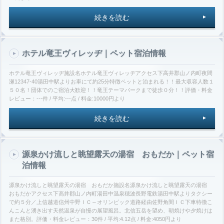
続きを読む
ホテル竜王ヴィレッヂ｜ペット宿泊情報
ホテル竜王ヴィレッヂ施設名ホテル竜王ヴィレッヂアクセス下高井郡山ノ内町夜間
瀬12347-40湯田中駅よりお車にて約25分特徴ペットと泊まれる！！最大収容人数１
５０名！団体でのご宿泊大歓迎！！竜王テーマパークまで徒歩０分！！評価・料金
レビュー：---件 / 平均:---点 / 料金:10000円より
続きを読む
源泉かけ流しと眺望露天の湯宿 おもだか｜ペット宿
泊情報
源泉かけ流しと眺望露天の湯宿 おもだか施設名源泉かけ流しと眺望露天の湯宿
おもだかアクセス下高井郡山ノ内町湯田中温泉穂波長野電鉄湯田中駅よりタクシー
で約５分／上信越道信州中野ＩＣ～オリンピック道路経由佐野角間ＩＣ下車特徴こ
んこんと湧き出す天然温泉が自慢の展望風呂。北信五岳を望め、朝焼けや夕焼けは
また格別。評価・料金レビュー：30件 / 平均:4.12点 / 料金:4050円より