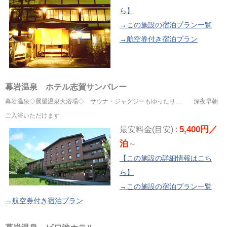
ら】
→この施設の宿泊プラン一覧
→航空券付き宿泊プラン
幕岩温泉 ホテル志賀サンバレー
幕岩温泉◇展望温泉大浴場◇ サウナ・ジャグジーもゆったり… 深夜早朝
ご入浴いただけます
5,400円／
最安料金(目安) :
泊
～
【この施設の詳細情報はこち
ら】
→この施設の宿泊プラン一覧
→航空券付き宿泊プラン