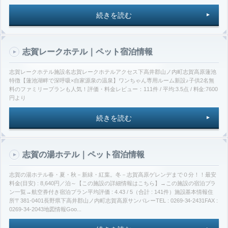
続きを読む
志賀レークホテル｜ペット宿泊情報
志賀レークホテル施設名志賀レークホテルアクセス下高井郡山ノ内町志賀高原蓮池
特徴【蓮池湖畔で深呼吸×自家源泉の温泉】ワンちゃん専用ルーム新設♪子供2名無
料のファミリープランも人気！評価・料金レビュー：111件 / 平均:3.5点 / 料金:7600
円より
続きを読む
志賀の湯ホテル｜ペット宿泊情報
志賀の湯ホテル春・夏・秋－新緑・紅葉。冬－志賀高原ゲレンデまで０分！！最安
料金(目安) : 8,640円／泊～【この施設の詳細情報はこちら】→この施設の宿泊プラ
ン一覧→航空券付き宿泊プラン平均評価 : 4.43 / 5（合計 : 141件）施設基本情報住
所〒381-0401長野県下高井郡山ノ内町志賀高原サンバレーTEL : 0269-34-2431FAX :
0269-34-2043地図情報Goo...