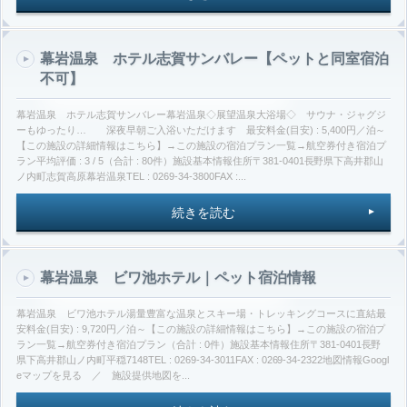
幕岩温泉 ホテル志賀サンバレー【ペットと同室宿泊
不可】
幕岩温泉 ホテル志賀サンバレー幕岩温泉◇展望温泉大浴場◇ サウナ・ジャグジ
ーもゆったり… 深夜早朝ご入浴いただけます 最安料金(目安) : 5,400円／泊～
【この施設の詳細情報はこちら】→この施設の宿泊プラン一覧→航空券付き宿泊プ
ラン平均評価 : 3 / 5（合計 : 80件）施設基本情報住所〒381-0401長野県下高井郡山
ノ内町志賀高原幕岩温泉TEL : 0269-34-3800FAX :...
続きを読む
幕岩温泉 ビワ池ホテル｜ペット宿泊情報
幕岩温泉 ビワ池ホテル湯量豊富な温泉とスキー場・トレッキングコースに直結最
安料金(目安) : 9,720円／泊～【この施設の詳細情報はこちら】→この施設の宿泊プ
ラン一覧→航空券付き宿泊プラン（合計 : 0件）施設基本情報住所〒381-0401長野
県下高井郡山ノ内町平穏7148TEL : 0269-34-3011FAX : 0269-34-2322地図情報Googl
eマップを見る ／ 施設提供地図を...