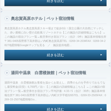
続きを読む
奥志賀高原ホテル｜ペット宿泊情報
奥志賀高原ホテル奥志賀高原スキー場まで徒歩0分！国立公園の大自然にマッチし
た、赤い屋根に白い壁の北欧風リゾートホテル【この施設の詳細情報はこちら】→
この施設の宿泊プラン一覧→航空券付き宿泊プラン（合計 : 0件）施設基本情報住所
〒381-0405長野県下高井郡山ノ内町奥志賀高原TEL : 0269-34-2034FAX : 0269-34-2
827地図情報Googleマップを見る ／ 施設提供地図...
続きを読む
湯田中温泉 白雲楼旅館｜ペット宿泊情報
湯田中温泉 白雲楼旅館お客様を温かくお迎えし、四季のものを手作りでおもてな
し最安料金(目安) : 6,700円／泊～【この施設の詳細情報はこちら】→この施設の宿
泊プラン一覧→航空券付き宿泊プラン平均評価 : 4.33 / 5（合計 : 35件）施設基本情
報住所〒381-0401長野県下高井郡山ノ内町大字平穏3265TEL : 0269-33-2505FAX : 0
269-33-2507地図情報Go...
続きを読む