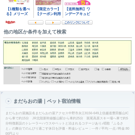
他の地区か条件を加えて検索
まだらおの湯｜ペット宿泊情報
まだらおの湯施設名まだらおの湯アクセス中野市永江8156-649上信越道豊田飯山IC
から車で約15分 JR北陸新幹線飯山駅から車約25分 斑尾高原スキー場へ車で約5
分特徴新設のトレーラーハウスやペットと泊まれるコテージあり♪唱歌『ふるさ
と』の舞台でのんびり過ごす休日を評価・料金レビュー：---件 / 平均:---点 / 料金:80
00円より