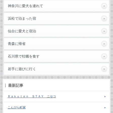
神奈川に愛犬を連れて
浜松で泊まった宿
仙台に愛犬と宿泊
青森に帰省
石川県で牡蠣を食す
岩手に遊びに行く
最新記事
Ｒａｋｕｔｅｎ ＳＴＡＹ ニセコ
こんぴら町家