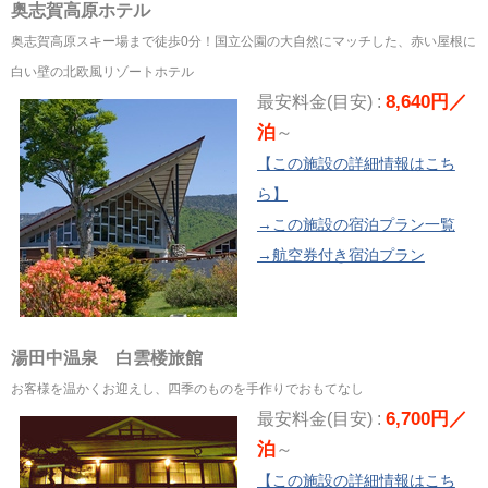
奥志賀高原ホテル
奥志賀高原スキー場まで徒歩0分！国立公園の大自然にマッチした、赤い屋根に
白い壁の北欧風リゾートホテル
8,640円／
最安料金(目安) :
泊
～
【この施設の詳細情報はこち
ら】
→この施設の宿泊プラン一覧
→航空券付き宿泊プラン
湯田中温泉 白雲楼旅館
お客様を温かくお迎えし、四季のものを手作りでおもてなし
6,700円／
最安料金(目安) :
泊
～
【この施設の詳細情報はこち