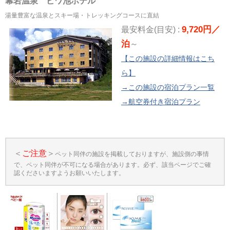
幕岩温泉 ビワ池ホテル
湯量豊富な温泉とスキー場・トレッキングコースに直結
9,720円／
最安料金(目安) :
泊
～
【この施設の詳細情報はこち
ら】
→この施設の宿泊プラン一覧
→航空券付き宿泊プラン
＜
ご注意
＞
ペット同伴の施設を掲載しておりますが、施設側の事情
で、ペット同伴が不可になる場合があります。必ず、該当ページでご確
認くださいますようお願いいたします。