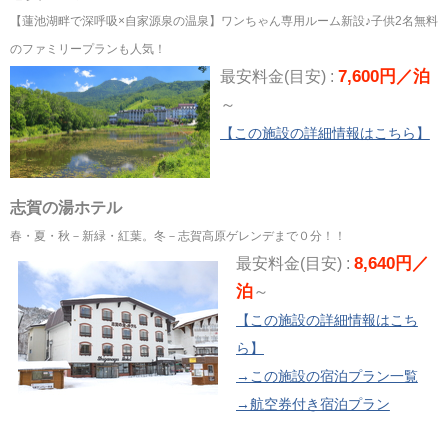
【蓮池湖畔で深呼吸×自家源泉の温泉】ワンちゃん専用ルーム新設♪子供2名無料
のファミリープランも人気！
7,600円／泊
最安料金(目安) :
～
【この施設の詳細情報はこちら】
志賀の湯ホテル
春・夏・秋－新緑・紅葉。冬－志賀高原ゲレンデまで０分！！
8,640円／
最安料金(目安) :
泊
～
【この施設の詳細情報はこち
ら】
→この施設の宿泊プラン一覧
→航空券付き宿泊プラン