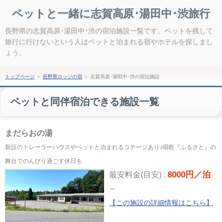
ペットと一緒に志賀高原･湯田中･渋旅行
長野県の志賀高原･湯田中･渋の宿泊施設一覧です。ペットを残して
旅行に行けないという人はペットと泊まれる宿やホテルを探しまし
ょう。
トップページ
＞
長野県ロッジの宿
＞
志賀高原･湯田中･渋の宿泊施設
ペットと同伴宿泊できる施設一覧
まだらおの湯
新設のトレーラーハウスやペットと泊まれるコテージあり♪唱歌『ふるさと』の
舞台でのんびり過ごす休日を
8000円／泊
最安料金(目安) :
～
【この施設の詳細情報はこちら】