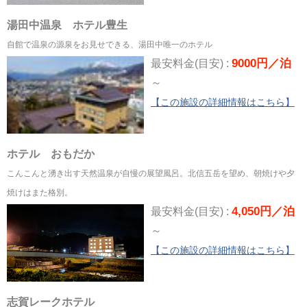
湯田中温泉 ホテル豊生
自館で温泉の源泉をお見せできる、湯田中唯一のホテル
9000円／泊
最安料金(目安) :
～
【この施設の詳細情報はこちら】
ホテル おもだか
こんこんと湧き出す天然温泉が自慢の展望風呂。北信五岳を望め、朝焼けや夕
焼けはまた格別。
4,050円／泊
最安料金(目安) :
～
【この施設の詳細情報はこちら】
志賀レークホテル