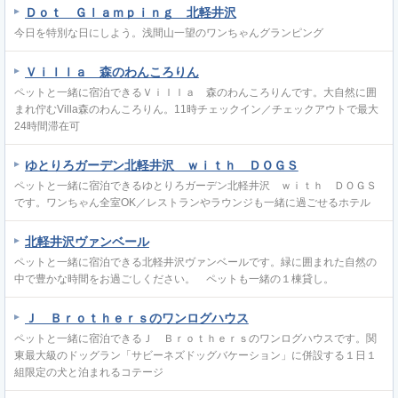
Ｄｏｔ Ｇｌａｍｐｉｎｇ 北軽井沢
今日を特別な日にしよう。浅間山一望のワンちゃんグランピング
Ｖｉｌｌａ 森のわんころりん
ペットと一緒に宿泊できるＶｉｌｌａ 森のわんころりんです。大自然に囲
まれ佇むVilla森のわんころりん。11時チェックイン／チェックアウトで最大
24時間滞在可
ゆとりろガーデン北軽井沢 ｗｉｔｈ ＤＯＧＳ
ペットと一緒に宿泊できるゆとりろガーデン北軽井沢 ｗｉｔｈ ＤＯＧＳ
です。ワンちゃん全室OK／レストランやラウンジも一緒に過ごせるホテル
北軽井沢ヴァンベール
ペットと一緒に宿泊できる北軽井沢ヴァンベールです。緑に囲まれた自然の
中で豊かな時間をお過ごしください。 ペットも一緒の１棟貸し。
Ｊ Ｂｒｏｔｈｅｒｓのワンログハウス
ペットと一緒に宿泊できるＪ Ｂｒｏｔｈｅｒｓのワンログハウスです。関
東最大級のドッグラン「サビーネズドッグバケーション」に併設する１日１
組限定の犬と泊まれるコテージ