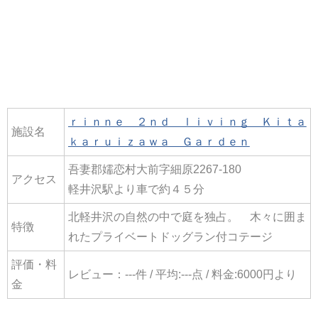
ｒｉｎｎｅ ２ｎｄ ｌｉｖｉｎｇ Ｋｉｔａ
施設名
ｋａｒｕｉｚａｗａ Ｇａｒｄｅｎ
吾妻郡嬬恋村大前字細原2267-180
アクセス
軽井沢駅より車で約４５分
北軽井沢の自然の中で庭を独占。 木々に囲ま
特徴
れたプライベートドッグラン付コテージ
評価・料
レビュー：---件 / 平均:---点 / 料金:6000円より
金