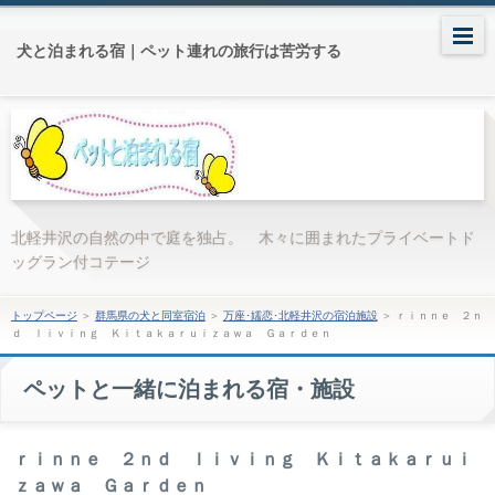
犬と泊まれる宿｜ペット連れの旅行は苦労する
北軽井沢の自然の中で庭を独占。 木々に囲まれたプライベートド
ッグラン付コテージ
トップページ
＞
群馬県の犬と同室宿泊
＞
万座･嬬恋･北軽井沢の宿泊施設
＞
ｒｉｎｎｅ ２ｎ
ｄ ｌｉｖｉｎｇ Ｋｉｔａｋａｒｕｉｚａｗａ Ｇａｒｄｅｎ
ペットと一緒に泊まれる宿・施設
ｒｉｎｎｅ ２ｎｄ ｌｉｖｉｎｇ Ｋｉｔａｋａｒｕｉ
ｚａｗａ Ｇａｒｄｅｎ