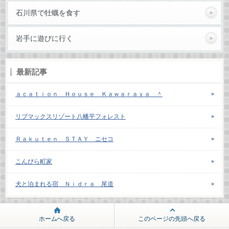
石川県で牡蠣を食す
岩手に遊びに行く
最新記事
ａｃａｔｉｏｎ Ｈｏｕｓｅ Ｋａｗａｒａｙａ ＾
リブマックスリゾート八幡平フォレスト
Ｒａｋｕｔｅｎ ＳＴＡＹ ニセコ
こんぴら町家
犬と泊まれる宿 Ｎｉｄｒａ 尾道
ホームへ戻る
このページの先頭へ戻る