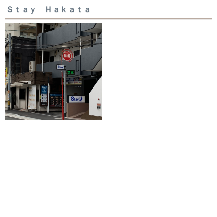
Ｓｔａｙ Ｈａｋａｔａ