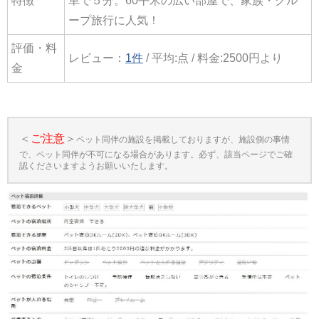
特徴
車で５分。60平米の広い部屋で、家族・グル
ープ旅行に人気！
評価・料
レビュー：
1件
/ 平均:点 / 料金:2500円より
金
＜
ご注意
＞
ペット同伴の施設を掲載しておりますが、施設側の事情
で、ペット同伴が不可になる場合があります。必ず、該当ページでご確
認くださいますようお願いいたします。