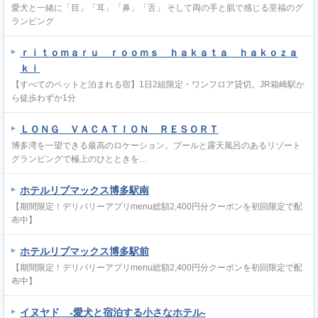
愛犬と一緒に「目」「耳」「鼻」「舌」 そして両の手と肌で感じる至福のグ
ランピング
ｒｉｔｏｍａｒｕ ｒｏｏｍｓ ｈａｋａｔａ ｈａｋｏｚａ
ｋｉ
【すべてのペットと泊まれる宿】1日2組限定・ワンフロア貸切。JR箱崎駅か
ら徒歩わずか1分
ＬＯＮＧ ＶＡＣＡＴＩＯＮ ＲＥＳＯＲＴ
博多湾を一望できる最高のロケーション。プールと露天風呂のあるリゾート
グランピングで極上のひとときを…
ホテルリブマックス博多駅南
【期間限定！デリバリーアプリmenu総額2,400円分クーポンを初回限定で配
布中】
ホテルリブマックス博多駅前
【期間限定！デリバリーアプリmenu総額2,400円分クーポンを初回限定で配
布中】
イヌヤド ‐愛犬と宿泊する小さなホテル‐