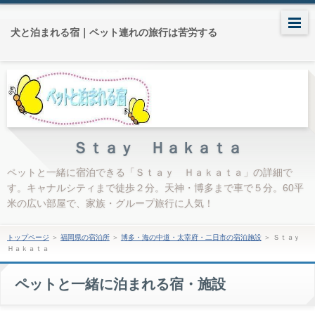
犬と泊まれる宿｜ペット連れの旅行は苦労する
Ｓｔａｙ Ｈａｋａｔａ
ペットと一緒に宿泊できる「Ｓｔａｙ Ｈａｋａｔａ」の詳細で
す。キャナルシティまで徒歩２分。天神・博多まで車で５分。60平
米の広い部屋で、家族・グループ旅行に人気！
トップページ
＞
福岡県の宿泊所
＞
博多・海の中道・太宰府・二日市の宿泊施設
＞
Ｓｔａｙ
Ｈａｋａｔａ
ペットと一緒に泊まれる宿・施設