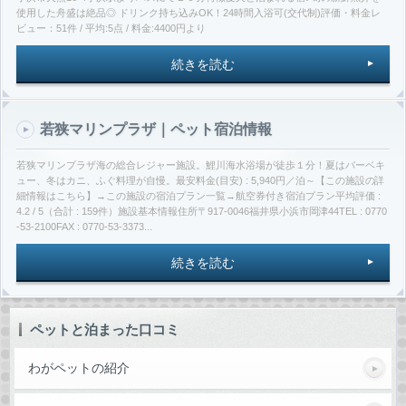
使用した舟盛は絶品◎ ドリンク持ち込みOK！24時間入浴可(交代制)評価・料金レ
ビュー：51件 / 平均:5点 / 料金:4400円より
続きを読む
若狭マリンプラザ｜ペット宿泊情報
若狭マリンプラザ海の総合レジャー施設。鯉川海水浴場が徒歩１分！夏はバーベキ
ュー、冬はカニ、ふぐ料理が自慢。最安料金(目安) : 5,940円／泊～【この施設の詳
細情報はこちら】→この施設の宿泊プラン一覧→航空券付き宿泊プラン平均評価 :
4.2 / 5（合計 : 159件）施設基本情報住所〒917-0046福井県小浜市岡津44TEL : 0770
-53-2100FAX : 0770-53-3373...
続きを読む
ペットと泊まった口コミ
わがペットの紹介