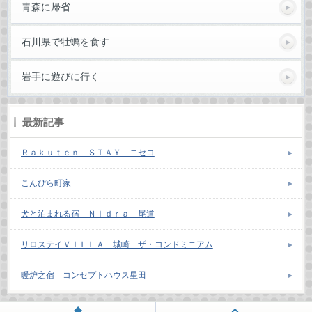
青森に帰省
石川県で牡蠣を食す
岩手に遊びに行く
最新記事
Ｒａｋｕｔｅｎ ＳＴＡＹ ニセコ
こんぴら町家
犬と泊まれる宿 Ｎｉｄｒａ 尾道
リロステイＶＩＬＬＡ 城崎 ザ・コンドミニアム
暖炉之宿 コンセプトハウス星田