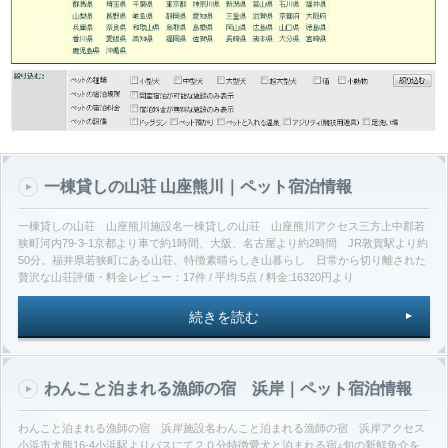
一棟貸しの山荘 山座熊川｜ペット宿泊情報
一棟貸しの山荘 山座熊川施設名一棟貸しの山荘 山座熊川アクセス三方上中郡若
狭町河内79-3-1京都より車で約1時間、大阪、名古屋より約2時間 JR敦賀駅より約
50分。福井県若狭町にある山荘。特徴素晴らしき山暮らし 日常から切り離された
贅沢な山荘評価・料金レビュー：17件 / 平均:5点 / 料金:16320円より
続きを読む
わんこと泊まれる漁師の宿 浜岸｜ペット宿泊情報
わんこと泊まれる漁師の宿 浜岸施設名わんこと泊まれる漁師の宿 浜岸アクセス
小浜市犬熊16-4小浜駅よりバスにて２０分特徴愛犬と泊まれる宿♪旬の新鮮魚介を