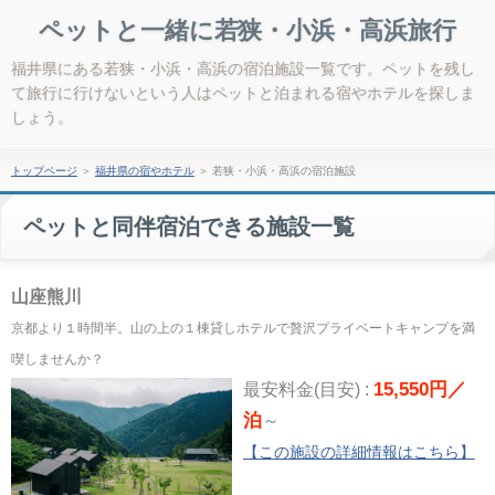
ペットと一緒に若狭・小浜・高浜旅行
福井県にある若狭・小浜・高浜の宿泊施設一覧です。ペットを残し
て旅行に行けないという人はペットと泊まれる宿やホテルを探しま
しょう。
トップページ
＞
福井県の宿やホテル
＞
若狭・小浜・高浜の宿泊施設
ペットと同伴宿泊できる施設一覧
山座熊川
京都より１時間半。山の上の１棟貸しホテルで贅沢プライベートキャンプを満
喫しませんか？
15,550円／
最安料金(目安) :
泊
～
【この施設の詳細情報はこちら】