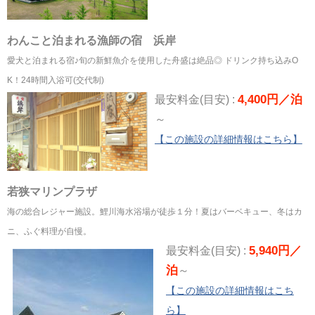
わんこと泊まれる漁師の宿 浜岸
愛犬と泊まれる宿♪旬の新鮮魚介を使用した舟盛は絶品◎ ドリンク持ち込みO
K！24時間入浴可(交代制)
4,400円／泊
最安料金(目安) :
～
【この施設の詳細情報はこちら】
若狭マリンプラザ
海の総合レジャー施設。鯉川海水浴場が徒歩１分！夏はバーベキュー、冬はカ
ニ、ふぐ料理が自慢。
5,940円／
最安料金(目安) :
泊
～
【この施設の詳細情報はこち
ら】