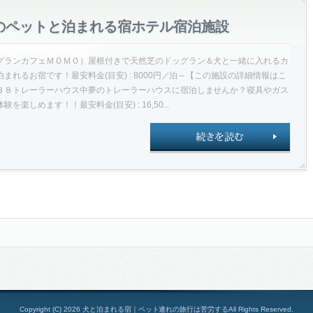
のペットと泊まれる宿ホテル宿泊施設
グランカフェＭＯＭＯ）屋根付きで天然芝のドッグラン＆犬と一緒に入れるカ
れるお宿です！最安料金(目安) : 8000円／泊～【この施設の詳細情報はこ
３８トレーラーハウス中夢のトレーラーハウスに宿泊しませんか？寝具やガス
しめます！！最安料金(目安) : 16,50...
Copyright (C) 2026 犬と泊まれる宿｜ペット連れの旅行は苦労するAll Rights Reserved.