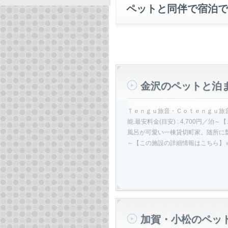
ペットと同伴で宿泊で
金沢のペットと泊
Ｔｅｎｇｕ旅音・Ｃｏｔｅｎｇｕ旅音１
能.最安料金(目安) : 4,700
風呂が可愛い一棟貸切町家。随所に瓢箪
～【この施設の詳細情報はこちら】ｗ
加賀・小松のペッ