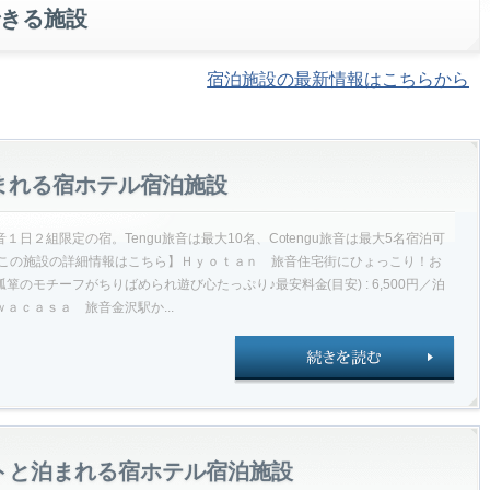
きる施設
宿泊施設の最新情報はこちらから
まれる宿ホテル宿泊施設
日２組限定の宿。Tengu旅音は最大10名、Cotengu旅音は最大5名宿泊可
円／泊～【この施設の詳細情報はこちら】Ｈｙｏｔａｎ 旅音住宅街にひょっこり！お
のモチーフがちりばめられ遊び心たっぷり♪最安料金(目安) : 6,500円／泊
ａｃａｓａ 旅音金沢駅か...
トと泊まれる宿ホテル宿泊施設