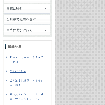
青森に帰省
石川県で牡蠣を食す
岩手に遊びに行く
続きを読む
最新記事
Ｒａｋｕｔｅｎ ＳＴＡＹ
ニセコ
こんぴら町家
犬と泊まれる宿 Ｎｉｄｒ
ａ 尾道
続きを読む
リロステイＶＩＬＬＡ 城
崎 ザ・コンドミニアム