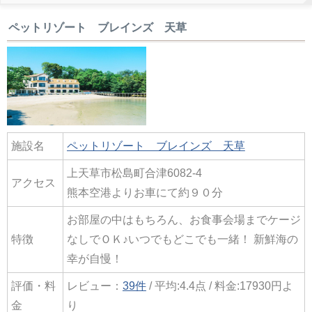
ペットリゾート ブレインズ 天草
施設名
ペットリゾート ブレインズ 天草
上天草市松島町合津6082-4
アクセス
熊本空港よりお車にて約９０分
お部屋の中はもちろん、お食事会場までケージ
特徴
なしでＯＫ♪いつでもどこでも一緒！ 新鮮海の
幸が自慢！
評価・料
レビュー：
39件
/ 平均:4.4点 / 料金:17930円よ
金
り