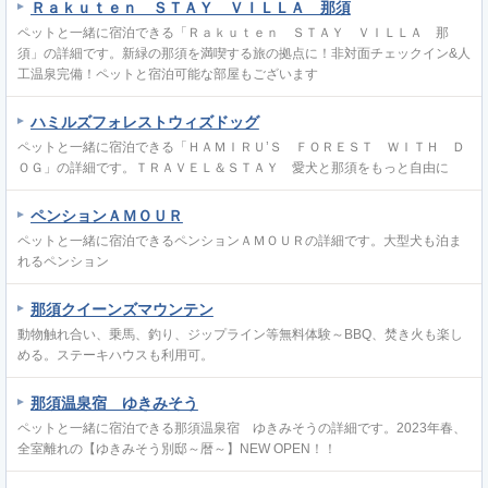
Ｒａｋｕｔｅｎ ＳＴＡＹ ＶＩＬＬＡ 那須
ペットと一緒に宿泊できる「Ｒａｋｕｔｅｎ ＳＴＡＹ ＶＩＬＬＡ 那
須」の詳細です。新緑の那須を満喫する旅の拠点に！非対面チェックイン&人
工温泉完備！ペットと宿泊可能な部屋もございます
ハミルズフォレストウィズドッグ
ペットと一緒に宿泊できる「ＨＡＭＩＲＵ’Ｓ ＦＯＲＥＳＴ ＷＩＴＨ Ｄ
ＯＧ」の詳細です。ＴＲＡＶＥＬ＆ＳＴＡＹ 愛犬と那須をもっと自由に
ペンションＡＭＯＵＲ
ペットと一緒に宿泊できるペンションＡＭＯＵＲの詳細です。大型犬も泊ま
れるペンション
那須クイーンズマウンテン
動物触れ合い、乗馬、釣り、ジップライン等無料体験～BBQ、焚き火も楽し
める。ステーキハウスも利用可。
那須温泉宿 ゆきみそう
ペットと一緒に宿泊できる那須温泉宿 ゆきみそうの詳細です。2023年春、
全室離れの【ゆきみそう別邸～暦～】NEW OPEN！！