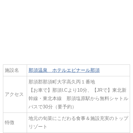
施設名
那須温泉 ホテルエピナール那須
那須郡那須町大字高久丙１番地
【お車で】那須I.Cより10分、【JRで】東北新
アクセス
幹線・東北本線 那須塩原駅から無料シャトル
バスで30分（要予約）
地元の旬菜にこだわる食事＆施設充実のトップ
特徴
リゾート