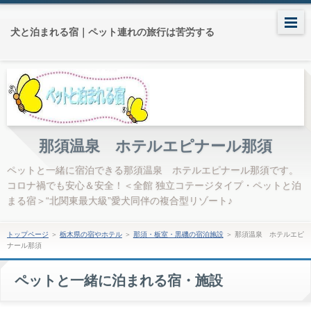
犬と泊まれる宿｜ペット連れの旅行は苦労する
那須温泉 ホテルエピナール那須
ペットと一緒に宿泊できる那須温泉 ホテルエピナール那須です。
コロナ禍でも安心＆安全！＜全館 独立コテージタイプ・ペットと泊
まる宿＞“北関東最大級”愛犬同伴の複合型リゾート♪
トップページ
＞
栃木県の宿やホテル
＞
那須・板室・黒磯の宿泊施設
＞
那須温泉 ホテルエピ
ナール那須
ペットと一緒に泊まれる宿・施設