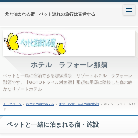
犬と泊まれる宿｜ペット連れの旅行は苦労する
ホテル ラフォーレ那須
ペットと一緒に宿泊できる那須温泉 リゾートホテル ラフォーレ
那須です。【GOTOトラベル対象宿】那須御用邸に隣接した森の静
かなリゾートホテル
トップページ
＞
栃木県の宿やホテル
＞
那須・板室・黒磯の宿泊施設
＞
ホテル ラフォーレ那
須
ペットと一緒に泊まれる宿・施設