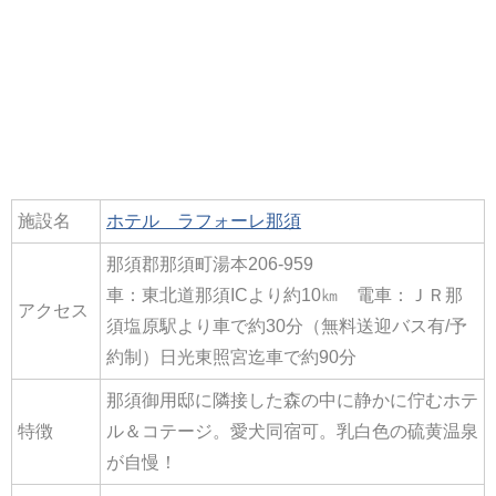
施設名
ホテル ラフォーレ那須
那須郡那須町湯本206-959
車：東北道那須ICより約10㎞ 電車：ＪＲ那
アクセス
須塩原駅より車で約30分（無料送迎バス有/予
約制）日光東照宮迄車で約90分
那須御用邸に隣接した森の中に静かに佇むホテ
特徴
ル＆コテージ。愛犬同宿可。乳白色の硫黄温泉
が自慢！