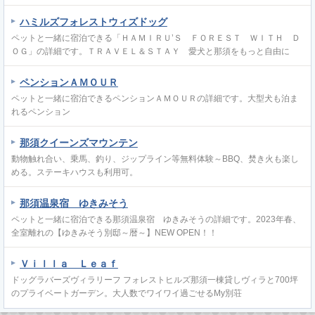
ハミルズフォレストウィズドッグ
ペットと一緒に宿泊できる「ＨＡＭＩＲＵ’Ｓ ＦＯＲＥＳＴ ＷＩＴＨ Ｄ
ＯＧ」の詳細です。ＴＲＡＶＥＬ＆ＳＴＡＹ 愛犬と那須をもっと自由に
ペンションＡＭＯＵＲ
ペットと一緒に宿泊できるペンションＡＭＯＵＲの詳細です。大型犬も泊ま
れるペンション
那須クイーンズマウンテン
動物触れ合い、乗馬、釣り、ジップライン等無料体験～BBQ、焚き火も楽し
める。ステーキハウスも利用可。
那須温泉宿 ゆきみそう
ペットと一緒に宿泊できる那須温泉宿 ゆきみそうの詳細です。2023年春、
全室離れの【ゆきみそう別邸～暦～】NEW OPEN！！
Ｖｉｌｌａ Ｌｅａｆ
ドッグラバーズヴィラリーフ フォレストヒルズ那須一棟貸しヴィラと700坪
のプライベートガーデン。大人数でワイワイ過ごせるMy別荘