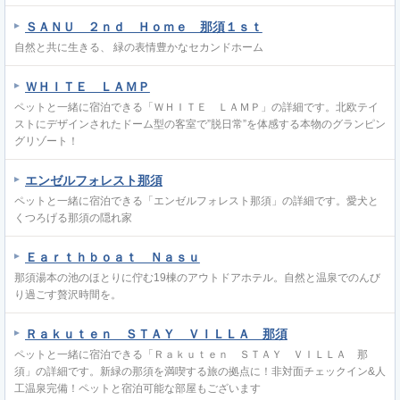
ＳＡＮＵ ２ｎｄ Ｈｏｍｅ 那須１ｓｔ
自然と共に生きる、 緑の表情豊かなセカンドホーム
ＷＨＩＴＥ ＬＡＭＰ
ペットと一緒に宿泊できる「ＷＨＩＴＥ ＬＡＭＰ」の詳細です。北欧テイ
ストにデザインされたドーム型の客室で”脱日常”を体感する本物のグランピン
グリゾート！
エンゼルフォレスト那須
ペットと一緒に宿泊できる「エンゼルフォレスト那須」の詳細です。愛犬と
くつろげる那須の隠れ家
Ｅａｒｔｈｂｏａｔ Ｎａｓｕ
那須湯本の池のほとりに佇む19棟のアウトドアホテル。自然と温泉でのんび
り過ごす贅沢時間を。
Ｒａｋｕｔｅｎ ＳＴＡＹ ＶＩＬＬＡ 那須
ペットと一緒に宿泊できる「Ｒａｋｕｔｅｎ ＳＴＡＹ ＶＩＬＬＡ 那
須」の詳細です。新緑の那須を満喫する旅の拠点に！非対面チェックイン&人
工温泉完備！ペットと宿泊可能な部屋もございます