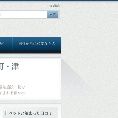
RSS購読
宿
同伴宿泊に必要なもの
町・津
宿泊施設一覧で
泊まれる宿やホ
ペットと泊まった口コミ