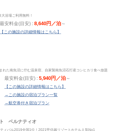
泉大浴場ご利用無料！
8,640円／泊
最安料金(目安) :
～
【この施設の詳細情報はこちら】
恵まれた南魚沼に佇む温泉宿、自家製南魚沼石打産コシヒカリ食べ放題
5,940円／泊
最安料金(目安) :
～
【この施設の詳細情報はこちら】
→この施設の宿泊プラン一覧
→航空券付き宿泊プラン
ト ベルナティオ
ィバル2019全国1位！2021甲信越リゾートホテル人気No1