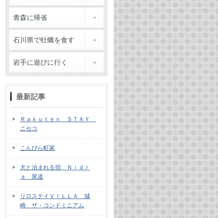
青森に帰省
石川県で牡蠣を食す
岩手に遊びに行く
最新記事
Ｒａｋｕｔｅｎ ＳＴＡＹ
ニセコ
こんぴら町家
犬と泊まれる宿 Ｎｉｄｒ
ａ 尾道
リロステイＶＩＬＬＡ 城
崎 ザ・コンドミニアム