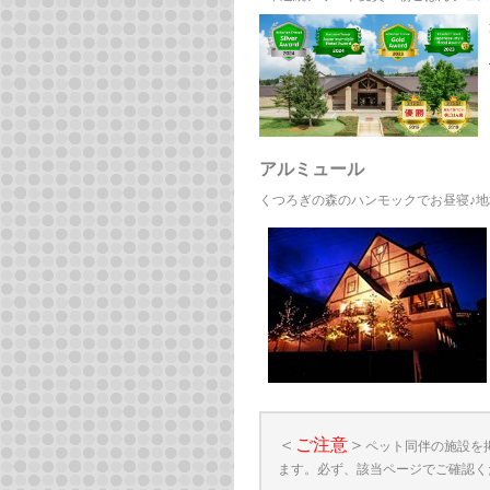
アルミュール
くつろぎの森のハンモックでお昼寝♪地
＜
ご注意
＞
ペット同伴の施設を
ます。必ず、該当ページでご確認く