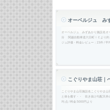
オーベルジュ み
オーベルジュ みずあかり施設名オー
分 関越自動車道六日町ＩＣより約
ジュ評価・料金レビュー：23件 / 平均:4
こぐりやま山荘｜
こぐりやま山荘施設名こぐりやま山荘
と体を癒す・・ 吹き抜け勾配天井の
均:点 / 料金:5000円より