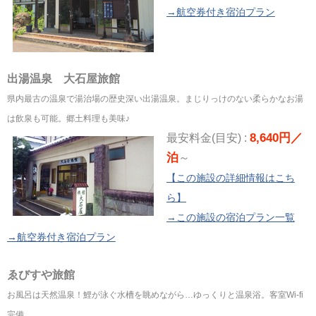
→航空券付き宿泊プラン
出湯温泉 大石屋旅館
県内最古の温泉で湯治場の歴史深い出湯温泉。まじりっけのない柔らかなお湯
は飲泉も可能。郷土料理も美味♪
8,640円／
最安料金(目安) :
泊
～
【この施設の詳細情報はこち
ら】
→この施設の宿泊プラン一覧
→航空券付き宿泊プラン
ゑびすや旅館
お風呂は天然温泉！鯉が泳ぐ水槽を眺めながら…ゆっくりと温泉浴。客室Wi-fi
完備