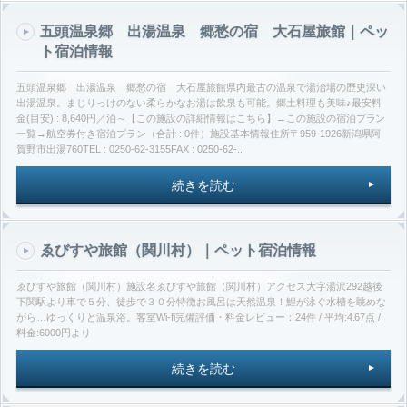
五頭温泉郷 出湯温泉 郷愁の宿 大石屋旅館｜ペッ
ト宿泊情報
五頭温泉郷 出湯温泉 郷愁の宿 大石屋旅館県内最古の温泉で湯治場の歴史深い
出湯温泉。まじりっけのない柔らかなお湯は飲泉も可能。郷土料理も美味♪最安料
金(目安) : 8,640円／泊～【この施設の詳細情報はこちら】→この施設の宿泊プラン
一覧→航空券付き宿泊プラン（合計 : 0件）施設基本情報住所〒959-1926新潟県阿
賀野市出湯760TEL : 0250-62-3155FAX : 0250-62-...
続きを読む
ゑびすや旅館（関川村）｜ペット宿泊情報
ゑびすや旅館（関川村）施設名ゑびすや旅館（関川村）アクセス大字湯沢292越後
下関駅より車で５分、徒歩で３０分特徴お風呂は天然温泉！鯉が泳ぐ水槽を眺めな
がら…ゆっくりと温泉浴。客室Wi-fi完備評価・料金レビュー：24件 / 平均:4.67点 /
料金:6000円より
続きを読む