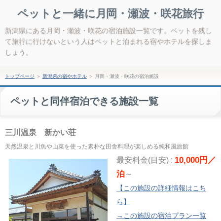
ペットと一緒に月岡・瀬波・咲花旅行
新潟県にある月岡・瀬波・咲花の宿泊施設一覧です。ペットを残し
て旅行に行けないという人はペットと泊まれる宿やホテルを探しま
しょう。
トップページ
＞
新潟県の宿やホテル
＞
月岡・瀬波・咲花の宿泊施設
ペットと同伴宿泊できる施設一覧
三川温泉 新かい荘
天然温泉と川魚や山菜を使った素朴な田舎料理が楽しめる純和風旅館
10,000円／
最安料金(目安) :
泊
～
【この施設の詳細情報はこち
ら】
→この施設の宿泊プラン一覧