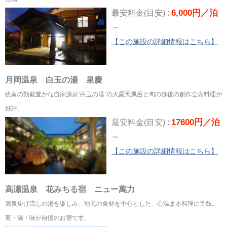
6,000円／泊
最安料金(目安) :
～
【この施設の詳細情報はこちら】
月岡温泉 白玉の湯 泉慶
硫黄の効能豊かな自家源泉“白玉の湯”の大露天風呂と旬の越後の創作会席料理が
好評。
17600円／泊
最安料金(目安) :
～
【この施設の詳細情報はこちら】
高瀬温泉 花みちる宿 ニュー萬力
源泉掛け流しの湯を楽しみ、地元の食材を中心とした、心温まる料理に舌鼓。
寛・湯・味が自慢のお宿です。