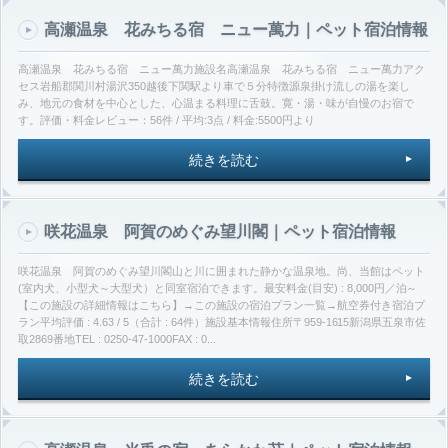
高瀬温泉 花みちる宿 ニュー萬力｜ペット宿泊情報
高瀬温泉 花みちる宿 ニュー萬力施設名高瀬温泉 花みちる宿 ニュー萬力アク
セス岩船郡関川村湯沢350越後下関駅より車で５分特徴源泉掛け流しの湯を楽し
み、地元の食材を中心とした、心温まる料理に舌鼓。寛・湯・味が自慢のお宿で
す。評価・料金レビュー：56件 / 平均:3点 / 料金:5500円より
続きを読む
咲花温泉 阿賀のめぐみ望川閣｜ペット宿泊情報
咲花温泉 阿賀のめぐみ望川閣山と川に囲まれた静かな温泉地。尚、当館はペット
(室内犬、小型犬～大型犬）と同室宿泊できます。最安料金(目安) : 8,000円／泊～
【この施設の詳細情報はこちら】→この施設の宿泊プラン一覧→航空券付き宿泊プ
ラン平均評価 : 4.63 / 5（合計 : 64件）施設基本情報住所〒959-1615新潟県五泉市佐
取2869番地TEL : 0250-47-1000FAX : 0...
続きを読む