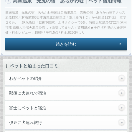
高瀬温泉 光兎の宿 あらかわ荘｜ペット宿泊情報
高瀬温泉 光兎の宿 あらかわ荘施設名高瀬温泉 光兎の宿 あらかわ荘アクセス
岩船郡関川村高瀬308日本海東北自動車道「荒川胎内ＩＣ」から国道113号線 車で
２０分。 JR米坂線「越後下関駅」よりタクシーで5分。特徴天然温泉42℃24h利用
可能 総檜大浴場★源泉掛流し（循環してません）貸切風呂★手作り料理が大好評評
価・料金レビュー：156件 / 平均:5点 / 料金:8250円より
続きを読む
ペットと泊まった口コミ
わがペットの紹介
那須に犬連れで宿泊
富士にペットと宿泊
伊豆に犬連れ旅行