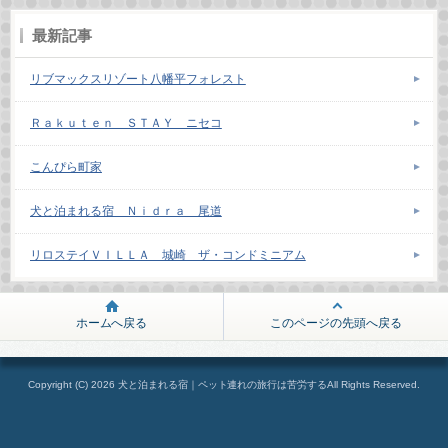
最新記事
リブマックスリゾート八幡平フォレスト
Ｒａｋｕｔｅｎ ＳＴＡＹ ニセコ
こんぴら町家
犬と泊まれる宿 Ｎｉｄｒａ 尾道
リロステイＶＩＬＬＡ 城崎 ザ・コンドミニアム
ホームへ戻る
このページの先頭へ戻る
Copyright (C) 2026 犬と泊まれる宿｜ペット連れの旅行は苦労するAll Rights Reserved.