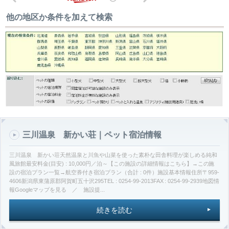
他の地区か条件を加えて検索
三川温泉 新かい荘｜ペット宿泊情報
三川温泉 新かい荘天然温泉と川魚や山菜を使った素朴な田舎料理が楽しめる純和
風旅館最安料金(目安) : 10,000円／泊～【この施設の詳細情報はこちら】→この施
設の宿泊プラン一覧→航空券付き宿泊プラン（合計 : 0件）施設基本情報住所〒959-
4606新潟県東蒲原郡阿賀町五十沢295TEL : 0254-99-2013FAX : 0254-99-2939地図情
報Googleマップを見る ／ 施設提...
続きを読む