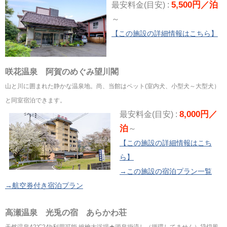
5,500円／泊
最安料金(目安) :
～
【この施設の詳細情報はこちら】
咲花温泉 阿賀のめぐみ望川閣
山と川に囲まれた静かな温泉地。尚、当館はペット(室内犬、小型犬～大型犬）
と同室宿泊できます。
8,000円／
最安料金(目安) :
泊
～
【この施設の詳細情報はこち
ら】
→この施設の宿泊プラン一覧
→航空券付き宿泊プラン
高瀬温泉 光兎の宿 あらかわ荘
天然温泉42℃24h利用可能 総檜大浴場★源泉掛流し（循環してません）貸切風