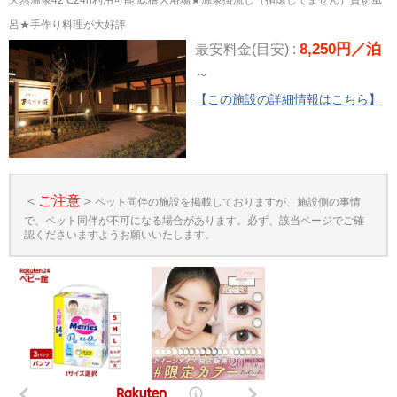
呂★手作り料理が大好評
8,250円／泊
最安料金(目安) :
～
【この施設の詳細情報はこちら】
＜
ご注意
＞
ペット同伴の施設を掲載しておりますが、施設側の事情
で、ペット同伴が不可になる場合があります。必ず、該当ページでご確
認くださいますようお願いいたします。