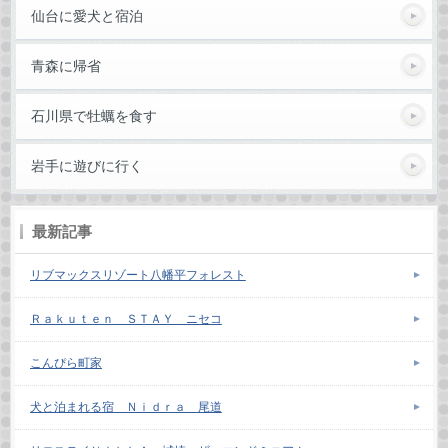
仙台に愛犬と宿泊
青森に帰省
石川県で牡蠣を食す
岩手に遊びに行く
最新記事
リブマックスリゾート八幡平フォレスト
Ｒａｋｕｔｅｎ ＳＴＡＹ ニセコ
こんぴら町家
犬と泊まれる宿 Ｎｉｄｒａ 尾道