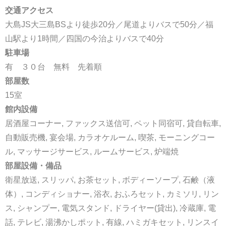
交通アクセス
大島JS大三島BSより徒歩20分／尾道よりバスで50分／福
山駅より1時間／四国の今治よりバスで40分
駐車場
有 ３０台 無料 先着順
部屋数
15室
館内設備
居酒屋コーナー, ファックス送信可, ペット同宿可, 貸自転車,
自動販売機, 宴会場, カラオケルーム, 喫茶, モーニングコー
ル, マッサージサービス, ルームサービス, 炉端焼
部屋設備・備品
衛星放送, スリッパ, お茶セット, ボディーソープ, 石鹸（液
体）, コンディショナー, 浴衣, おふろセット, カミソリ, リン
ス, シャンプー, 電気スタンド, ドライヤー(貸出), 冷蔵庫, 電
話, テレビ, 湯沸かしポット, 有線, ハミガキセット, リンスイ