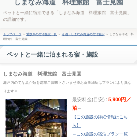
しまなみ海道 料理旅館 富士見園
ペットと一緒に宿泊できる「しまなみ海道 料理旅館 富士見園」
の詳細です。
トップページ
＞
愛媛県の宿泊施設一覧
＞
今治・しまなみ海道の宿泊施設
＞
しまなみ海道 料
理旅館 富士見園
ペットと一緒に泊まれる宿・施設
しまなみ海道 料理旅館 富士見園
瀬戸内の旬な魚介類を是非ご賞味下さいませ※お食事場所はプランにより異な
ります※
5,900円／
最安料金(目安) :
泊
～
【この施設の詳細情報はこち
ら】
→この施設の宿泊プラン一覧