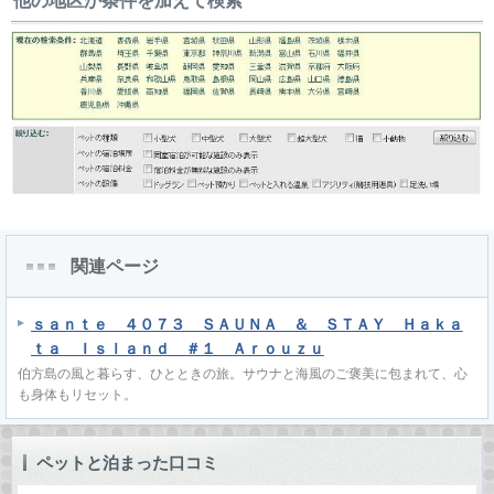
他の地区か条件を加えて検索
関連ページ
ｓａｎｔｅ ４０７３ ＳＡＵＮＡ ＆ ＳＴＡＹ Ｈａｋａ
ｔａ Ｉｓｌａｎｄ ＃１ Ａｒｏｕｚｕ
伯方島の風と暮らす、ひとときの旅。サウナと海風のご褒美に包まれて、心
も身体もリセット。
ペットと泊まった口コミ