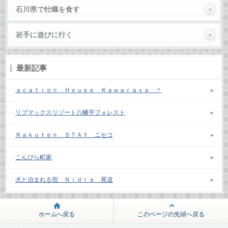
石川県で牡蠣を食す
岩手に遊びに行く
最新記事
ａｃａｔｉｏｎ Ｈｏｕｓｅ Ｋａｗａｒａｙａ ＾
リブマックスリゾート八幡平フォレスト
Ｒａｋｕｔｅｎ ＳＴＡＹ ニセコ
こんぴら町家
犬と泊まれる宿 Ｎｉｄｒａ 尾道
ホームへ戻る
このページの先頭へ戻る