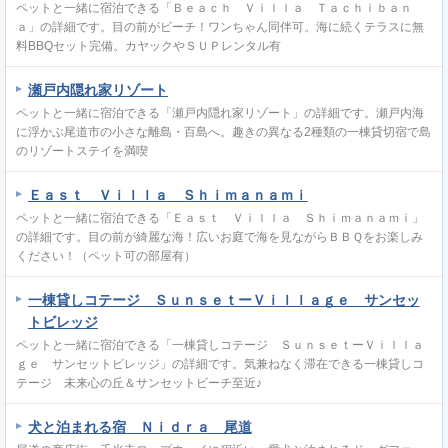
ペットと一緒に宿泊できる「Ｂｅａｃｈ Ｖｉｌｌａ Ｔａｃｈｉｂａｎ
ａ」の詳細です。目の前がビーチ！ワンちゃん同伴可。海に続くテラスに無
料BBQセット完備。カヤックやＳＵＰレンタル有
瀬戸内隠れ家リゾート
ペットと一緒に宿泊できる「瀬戸内隠れ家リゾート」の詳細です。瀬戸内海
に浮かぶ尾道市の小さな離島・百島へ。趣きの異なる2種類の一棟貸切宿で島
のリゾートステイを満喫
Ｅａｓｔ Ｖｉｌｌａ Ｓｈｉｍａｎａｍｉ
ペットと一緒に宿泊できる「Ｅａｓｔ Ｖｉｌｌａ Ｓｈｉｍａｎａｍｉ」
の詳細です。目の前が綺麗な海！広いお庭で海を見ながらＢＢＱをお楽しみ
ください！（ペット可の部屋有）
一棟貸しコテージ ＳｕｎｓｅｔーＶｉｌｌａｇｅ サンセッ
トビレッジ
ペットと一緒に宿泊できる「一棟貸しコテージ ＳｕｎｓｅｔーＶｉｌｌａ
ｇｅ サンセットビレッジ」の詳細です。気兼ねなく滞在できる一棟貸しコ
テージ 未来心の丘＆サンセットビーチ至近♪
犬と泊まれる宿 Ｎｉｄｒａ 尾道