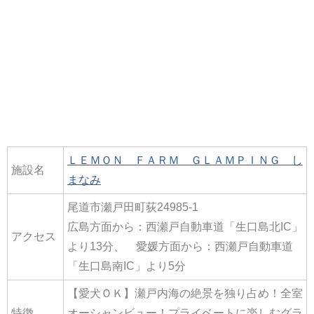
ＬＥＭＯＮ ＦＡＲＭ ＧＬＡＭＰＩＮＧ し
施設名
まなみ
尾道市瀬戸田町荻24985-1
広島方面から：西瀬戸自動車道「生口島北IC」
アクセス
より13分、 愛媛方面から：西瀬戸自動車道
「生口島南IC」より5分
【愛犬ＯＫ】瀬戸内海の絶景を独り占め！全室
特徴
オーシャンビュー！プライベートに楽しむグラ