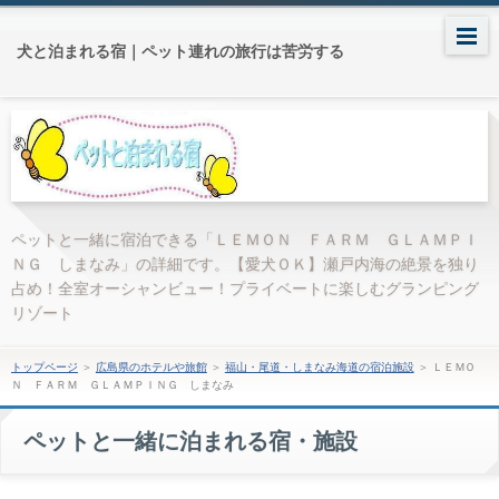
犬と泊まれる宿｜ペット連れの旅行は苦労する
ペットと一緒に宿泊できる「ＬＥＭＯＮ ＦＡＲＭ ＧＬＡＭＰＩ
ＮＧ しまなみ」の詳細です。【愛犬ＯＫ】瀬戸内海の絶景を独り
占め！全室オーシャンビュー！プライベートに楽しむグランピング
リゾート
トップページ
＞
広島県のホテルや旅館
＞
福山・尾道・しまなみ海道の宿泊施設
＞
ＬＥＭＯ
Ｎ ＦＡＲＭ ＧＬＡＭＰＩＮＧ しまなみ
ペットと一緒に泊まれる宿・施設