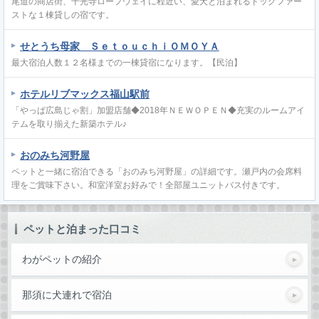
尾道の商店街、千光寺ロープウェイに程近い、愛犬と泊まれるドッグファー
ストな１棟貸しの宿です。
せとうち母家 ＳｅｔｏｕｃｈｉＯＭＯＹＡ
最大宿泊人数１２名様までの一棟貸宿になります。【民泊】
ホテルリブマックス福山駅前
「やっぱ広島じゃ割」加盟店舗◆2018年ＮＥＷＯＰＥＮ◆充実のルームアイ
テムを取り揃えた新築ホテル♪
おのみち河野屋
ペットと一緒に宿泊できる「おのみち河野屋」の詳細です。瀬戸内の会席料
理をご賞味下さい。和室洋室お好みで！全部屋ユニットバス付きです。
ペットと泊まった口コミ
わがペットの紹介
那須に犬連れで宿泊