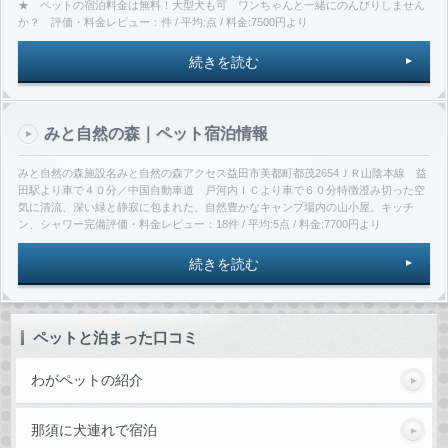
★ ペットの宿泊料金は無料！大型犬も可 ワンちゃんと一緒にのんびりしません
か？ 評価・料金レビュー：件 / 平均:点 / 料金:7500円より
続きを読む
みと自然の森｜ペット宿泊情報
みと自然の森施設名みと自然の森アクセス益田市美都町都茂2654ＪＲ山陰本線 益
田駅より車で４０分／中国自動車道 戸河内ＩＣより車で６０分特徴澄み切った空
気に清流、深い緑と静寂に包まれた、自然豊かなキャンプ場内の山小屋。キッチ
ン、シャワー完備評価・料金レビュー：18件 / 平均:5点 / 料金:7700円より
続きを読む
ペットと泊まった口コミ
わがペットの紹介
那須に犬連れで宿泊