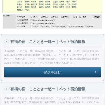
有福の宿 ことときー縁ー｜ペット宿泊情報
有福の宿 ことときー縁ー施設名有福の宿 ことときー縁ーアクセス江津市有福温
泉町1123-6お車で山陰自動車道「浜田東ＩＣ」から約１５分特徴ウッドデッキ付き
のペット可ホテル！ ペット宿泊料金は無料！ すぐそばに美肌効果の源泉外湯も
あります評価・料金レビュー：件 / 平均:点 / 料金:7250円より
続きを読む
有福の宿 ことときー悠ー｜ペット宿泊情報
有福の宿 ことときー悠ー施設名有福の宿 ことときー悠ーアクセス江津市有福温
泉町1123-12お車で山陰自動車道『浜田東IC』から約１５分特徴★ペット可ホテル