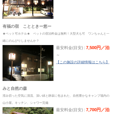
有福の宿 ことときー悠ー
★ペット可ホテル★ ペットの宿泊料金は無料！大型犬も可 ワンちゃんと一
緒にのんびりしませんか？
7,500円／泊
最安料金(目安) :
～
【この施設の詳細情報はこちら】
みと自然の森
澄み切った空気に清流、深い緑と静寂に包まれた、自然豊かなキャンプ場内の
山小屋。キッチン、シャワー完備
7,700円／泊
最安料金(目安) :