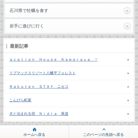
石川県で牡蠣を食す
岩手に遊びに行く
最新記事
ａｃａｔｉｏｎ Ｈｏｕｓｅ Ｋａｗａｒａｙａ ＾
リブマックスリゾート八幡平フォレスト
Ｒａｋｕｔｅｎ ＳＴＡＹ ニセコ
こんぴら町家
犬と泊まれる宿 Ｎｉｄｒａ 尾道
ホームへ戻る
このページの先頭へ戻る