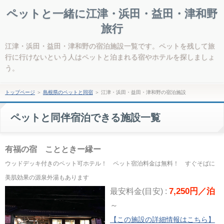
ペットと一緒に江津・浜田・益田・津和野
旅行
江津・浜田・益田・津和野の宿泊施設一覧です。ペットを残して旅
行に行けないという人はペットと泊まれる宿やホテルを探しましょ
う。
トップページ
＞
島根県のペットと同宿
＞
江津・浜田・益田・津和野の宿泊施設
ペットと同伴宿泊できる施設一覧
有福の宿 ことときー縁ー
ウッドデッキ付きのペット可ホテル！ ペット宿泊料金は無料！ すぐそばに
美肌効果の源泉外湯もあります
7,250円／泊
最安料金(目安) :
～
【この施設の詳細情報はこちら】