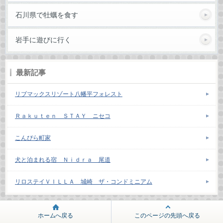
石川県で牡蠣を食す
岩手に遊びに行く
最新記事
リブマックスリゾート八幡平フォレスト
Ｒａｋｕｔｅｎ ＳＴＡＹ ニセコ
こんぴら町家
犬と泊まれる宿 Ｎｉｄｒａ 尾道
リロステイＶＩＬＬＡ 城崎 ザ・コンドミニアム
ホームへ戻る
このページの先頭へ戻る