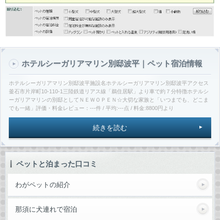
ホテルシーガリアマリン別邸波平｜ペット宿泊情報
ホテルシーガリアマリン別邸波平施設名ホテルシーガリアマリン別邸波平アクセス
釜石市片岸町10-110-1三陸鉄道リアス線「鵜住居駅」より車で約７分特徴ホテルシ
ーガリアマリンの別邸としてＮＥＷＯＰＥＮ☆大切な家族と「いつまでも、どこま
でも一緒」評価・料金レビュー：---件 / 平均:---点 / 料金:8800円より
続きを読む
ペットと泊まった口コミ
わがペットの紹介
那須に犬連れで宿泊