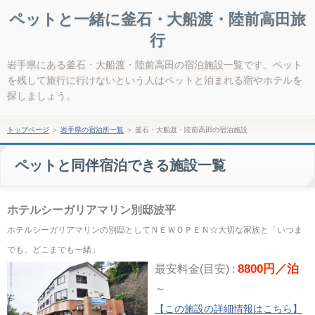
ペットと一緒に釜石・大船渡・陸前高田旅
行
岩手県にある釜石・大船渡・陸前高田の宿泊施設一覧です。ペット
を残して旅行に行けないという人はペットと泊まれる宿やホテルを
探しましょう。
トップページ
＞
岩手県の宿泊所一覧
＞
釜石・大船渡・陸前高田の宿泊施設
ペットと同伴宿泊できる施設一覧
ホテルシーガリアマリン別邸波平
ホテルシーガリアマリンの別邸としてＮＥＷＯＰＥＮ☆大切な家族と「いつま
でも、どこまでも一緒」
8800円／泊
最安料金(目安) :
～
【この施設の詳細情報はこちら】