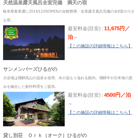
天然温泉露天風呂全室完備 満天の宿
岐阜県奥美濃に2014/12/26OPENの全館禁煙・全室露天風呂完備の全8室の小さ
な宿。
11,675円／
最安料金(目安) :
泊
～
【この施設の詳細情報はこちら】
サンメンバーズひるがの
大浴場は飛騨高山の温泉を使用、木の温もり溢れる館内。飛騨牛や日本海の恵
みを融合した創作料理をご提供。
4500円／泊
最安料金(目安) :
～
【この施設の詳細情報はこちら】
貸し別荘 Ｏｒｋ（オーク）ひるがの