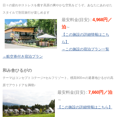
日々の疲れやストレスを癒す高原の爽やかな空気をどうぞ。あなたにあわせた
スタイルで別荘旅行が楽しめます
4,968円／
最安料金(目安) :
泊
～
【この施設の詳細情報はこち
ら】
→この施設の宿泊プラン一覧
→航空券付き宿泊プラン
和み舎ひるがの
テーマはコンセプトコテージ×セルフリゾート。標高900ｍの避暑地ひるがの高
原でアウトドアを満喫♪
7,660円／泊
最安料金(目安) :
～
【この施設の詳細情報はこちら】