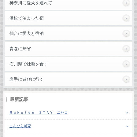
神奈川に愛犬を連れて
浜松で泊まった宿
仙台に愛犬と宿泊
青森に帰省
石川県で牡蠣を食す
岩手に遊びに行く
最新記事
Ｒａｋｕｔｅｎ ＳＴＡＹ ニセコ
こんぴら町家