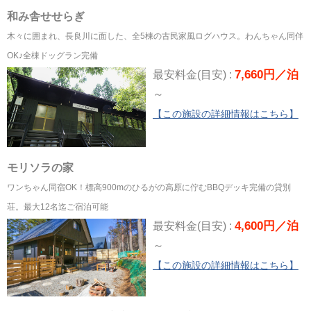
和み舎せせらぎ
木々に囲まれ、長良川に面した、全5棟の古民家風ログハウス。わんちゃん同伴
OK♪全棟ドッグラン完備
7,660円／泊
最安料金(目安) :
～
【この施設の詳細情報はこちら】
モリソラの家
ワンちゃん同宿OK！標高900mのひるがの高原に佇むBBQデッキ完備の貸別
荘。最大12名迄ご宿泊可能
4,600円／泊
最安料金(目安) :
～
【この施設の詳細情報はこちら】