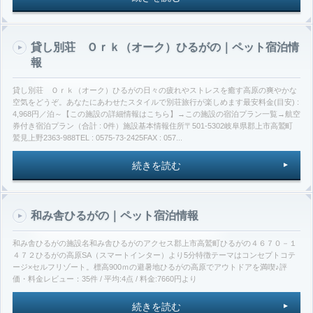
貸し別荘 Ｏｒｋ（オーク）ひるがの｜ペット宿泊情
報
貸し別荘 Ｏｒｋ（オーク）ひるがの日々の疲れやストレスを癒す高原の爽やかな
空気をどうぞ。あなたにあわせたスタイルで別荘旅行が楽しめます最安料金(目安) :
4,968円／泊～【この施設の詳細情報はこちら】→この施設の宿泊プラン一覧→航空
券付き宿泊プラン（合計 : 0件）施設基本情報住所〒501-5302岐阜県郡上市高鷲町
鷲見上野2363-988TEL : 0575-73-2425FAX : 057...
続きを読む
和み舎ひるがの｜ペット宿泊情報
和み舎ひるがの施設名和み舎ひるがのアクセス郡上市高鷲町ひるがの４６７０－１
４７２ひるがの高原SA（スマートインター）より5分特徴テーマはコンセプトコテ
ージ×セルフリゾート。標高900ｍの避暑地ひるがの高原でアウトドアを満喫♪評
価・料金レビュー：35件 / 平均:4点 / 料金:7660円より
続きを読む