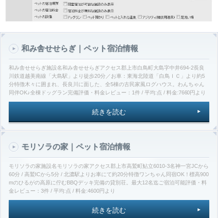
和み舎せせらぎ｜ペット宿泊情報
和み舎せせらぎ施設名和み舎せせらぎアクセス郡上市白鳥町大島字中井694-2長良
川鉄道越美南線「大島駅」より徒歩20分／お車：東海北陸道「白鳥ＩＣ」より約5
分特徴木々に囲まれ、長良川に面した、全5棟の古民家風ログハウス。わんちゃん
同伴OK♪全棟ドッグラン完備評価・料金レビュー：1件 / 平均:点 / 料金:7660円より
続きを読む
モリソラの家｜ペット宿泊情報
モリソラの家施設名モリソラの家アクセス郡上市高鷲町鮎立6010-3名神一宮JCから
60分 / 高鷲ICから5分 / 北濃駅よりお車にて約20分特徴ワンちゃん同宿OK！標高900
mのひるがの高原に佇むBBQデッキ完備の貸別荘。最大12名迄ご宿泊可能評価・料
金レビュー：3件 / 平均:点 / 料金:4600円より
続きを読む