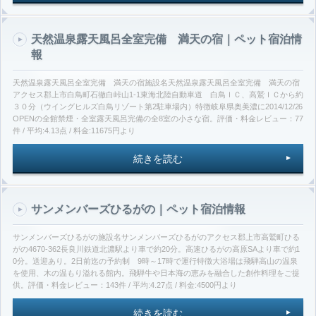
天然温泉露天風呂全室完備 満天の宿｜ペット宿泊情
報
天然温泉露天風呂全室完備 満天の宿施設名天然温泉露天風呂全室完備 満天の宿
アクセス郡上市白鳥町石徹白峠山1-1東海北陸自動車道 白鳥ＩＣ、高鷲ＩＣから約
３０分（ウイングヒルズ白鳥リゾート第2駐車場内）特徴岐阜県奥美濃に2014/12/26
OPENの全館禁煙・全室露天風呂完備の全8室の小さな宿。評価・料金レビュー：77
件 / 平均:4.13点 / 料金:11675円より
続きを読む
サンメンバーズひるがの｜ペット宿泊情報
サンメンバーズひるがの施設名サンメンバーズひるがのアクセス郡上市高鷲町ひる
がの4670-362長良川鉄道北濃駅より車で約20分。高速ひるがの高原SAより車で約1
0分。送迎あり。2日前迄の予約制 9時～17時で運行特徴大浴場は飛騨高山の温泉
を使用、木の温もり溢れる館内。飛騨牛や日本海の恵みを融合した創作料理をご提
供。評価・料金レビュー：143件 / 平均:4.27点 / 料金:4500円より
続きを読む