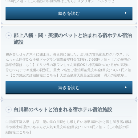
9250円／泊～【この施設の詳細情報はこちら】メダリオン・ベルグラビ...
続きを読む
郡上八幡・関・美濃のペットと泊まれる宿ホテル宿泊
施設
和み舎せせらぎ木々に囲まれ、長良川に面した、全5棟の古民家風ログハウス。わ
んちゃん同伴OK♪全棟ドッグラン完備最安料金(目安) : 7,660円／泊～【この施設の
詳細情報はこちら】モリソラの家ワンちゃん同宿OK！標高900mのひるがの高原に
佇むBBQデッキ完備の貸別荘。最大12名迄ご宿泊可能最安料金(目安) : 4,600円／泊
～【この施設の詳細情報はこちら】天然温泉露天風呂全室完備 満天の宿岐阜...
続きを読む
白川郷のペットと泊まれる宿ホテル宿泊施設
白川郷平瀬温泉 お宿 湯の里白川郷から最も近い源泉100％掛け流し温泉宿♪飛騨
牛や郷土料理けいちゃんが人気★最安料金(目安) : 16,500円／泊～【この施設の詳
細情報はこちら】