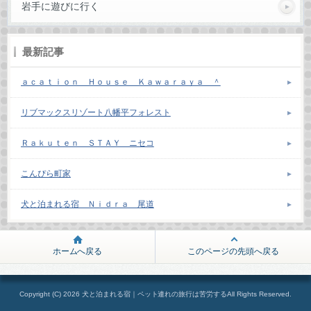
岩手に遊びに行く
最新記事
ａｃａｔｉｏｎ Ｈｏｕｓｅ Ｋａｗａｒａｙａ ＾
リブマックスリゾート八幡平フォレスト
Ｒａｋｕｔｅｎ ＳＴＡＹ ニセコ
こんぴら町家
犬と泊まれる宿 Ｎｉｄｒａ 尾道
ホームへ戻る
このページの先頭へ戻る
Copyright (C) 2026 犬と泊まれる宿｜ペット連れの旅行は苦労するAll Rights Reserved.