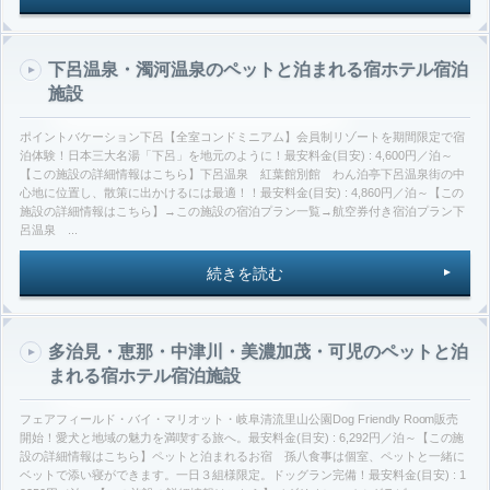
下呂温泉・濁河温泉のペットと泊まれる宿ホテル宿泊
施設
ポイントバケーション下呂【全室コンドミニアム】会員制リゾートを期間限定で宿
泊体験！日本三大名湯「下呂」を地元のように！最安料金(目安) : 4,600円／泊～
【この施設の詳細情報はこちら】下呂温泉 紅葉館別館 わん泊亭下呂温泉街の中
心地に位置し、散策に出かけるには最適！！最安料金(目安) : 4,860円／泊～【この
施設の詳細情報はこちら】→この施設の宿泊プラン一覧→航空券付き宿泊プラン下
呂温泉 ...
続きを読む
多治見・恵那・中津川・美濃加茂・可児のペットと泊
まれる宿ホテル宿泊施設
フェアフィールド・バイ・マリオット・岐阜清流里山公園Dog Friendly Room販売
開始！愛犬と地域の魅力を満喫する旅へ。最安料金(目安) : 6,292円／泊～【この施
設の詳細情報はこちら】ペットと泊まれるお宿 孫八食事は個室、ペットと一緒に
ベットで添い寝ができます。一日３組様限定。ドッグラン完備！最安料金(目安) : 1