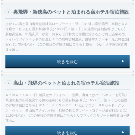
奥飛騨・新穂高のペットと泊まれる宿ホテル宿泊施設
ひがくの湯と登山者食堂新穂高ロープウェイ・登山口に近い宿泊施設 車預かり＆
送迎サービスあり最安料金(目安) : 9850円／泊～【この施設の詳細情報はこちら】
新穂高温泉 中尾高原 ゆ宿 おさんぽ日和犬と部屋に泊まるかけ流し温泉の宿。
トイレ付ツインベッドの部屋と４つの無料貸切温泉、飛騨牛ステーキ！最安料金(目
安) : 13,700円／泊～【この施設の詳細情報はこちら】旅荘 つゆくさ客室8室貸切
３ヶ所...
続きを読む
高山・飛騨のペットと泊まれる宿ホテル宿泊施設
Ｋｏｍｏｒｅｂｉ1日1組限定のプライベート空間。裏庭ではバーベキューも可能！
高山の魅力を再発見する旅の拠点にも◎最安料金(目安) : 6538円／泊～【この施設
の詳細情報はこちら】ＷＡＴ ＲＥＳＯＲＴ いぬとサウナ ＢＢＱ＆ドッグラ
ン ヴィラ 高山新スタイル別荘 11棟の貸切プラベートコテージ最安料金(目安) :
3,160円／泊～【この施設の詳細情報はこちら】リブマックスリゾート飛騨高山～臥
龍の...
続きを読む