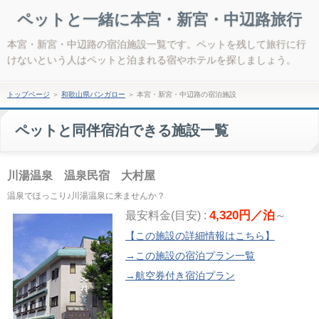
ペットと一緒に本宮・新宮・中辺路旅行
本宮・新宮・中辺路の宿泊施設一覧です。ペットを残して旅行に行
けないという人はペットと泊まれる宿やホテルを探しましょう。
トップページ
＞
和歌山県バンガロー
＞
本宮・新宮・中辺路の宿泊施設
ペットと同伴宿泊できる施設一覧
川湯温泉 温泉民宿 大村屋
温泉でほっこり♪川湯温泉に来ませんか？
4,320円／泊
最安料金(目安) :
～
【この施設の詳細情報はこちら】
→この施設の宿泊プラン一覧
→航空券付き宿泊プラン