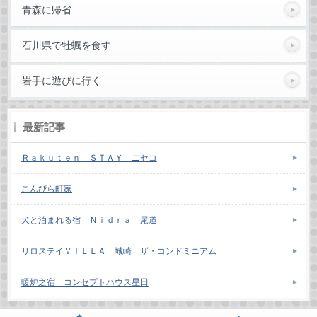
青森に帰省
石川県で牡蠣を食す
岩手に遊びに行く
最新記事
Ｒａｋｕｔｅｎ ＳＴＡＹ ニセコ
こんぴら町家
犬と泊まれる宿 Ｎｉｄｒａ 尾道
リロステイＶＩＬＬＡ 城崎 ザ・コンドミニアム
暖炉之宿 コンセプトハウス星田