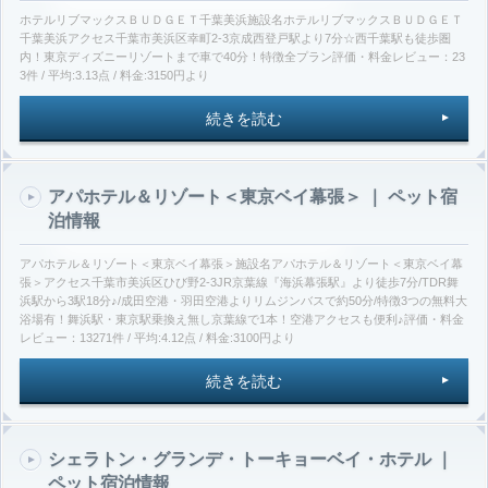
ホテルリブマックスＢＵＤＧＥＴ千葉美浜施設名ホテルリブマックスＢＵＤＧＥＴ
千葉美浜アクセス千葉市美浜区幸町2-3京成西登戸駅より7分☆西千葉駅も徒歩圏
内！東京ディズニーリゾートまで車で40分！特徴全プラン評価・料金レビュー：23
3件 / 平均:3.13点 / 料金:3150円より
続きを読む
アパホテル＆リゾート＜東京ベイ幕張＞ ｜ ペット宿
泊情報
アパホテル＆リゾート＜東京ベイ幕張＞施設名アパホテル＆リゾート＜東京ベイ幕
張＞アクセス千葉市美浜区ひび野2-3JR京葉線『海浜幕張駅』より徒歩7分/TDR舞
浜駅から3駅18分♪/成田空港・羽田空港よりリムジンバスで約50分/特徴3つの無料大
浴場有！舞浜駅・東京駅乗換え無し京葉線で1本！空港アクセスも便利♪評価・料金
レビュー：13271件 / 平均:4.12点 / 料金:3100円より
続きを読む
シェラトン・グランデ・トーキョーベイ・ホテル ｜
ペット宿泊情報