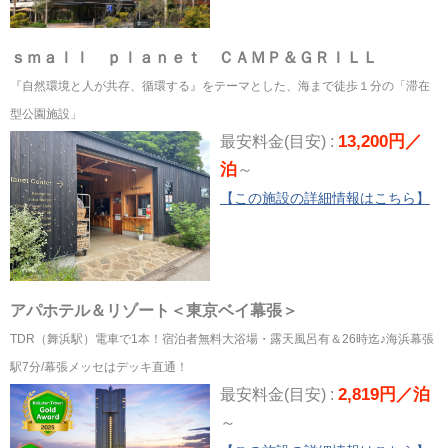
ｓｍａｌｌ ｐｌａｎｅｔ ＣＡＭＰ＆ＧＲＩＬＬ
『自然環境と人が共存、循環する』をテーマとした、海まで徒歩１分の「滞在
型公園施設」
13,200円／
最安料金(目安) :
泊
～
【この施設の詳細情報はこちら】
アパホテル＆リゾート＜東京ベイ幕張＞
TDR（舞浜駅）電車で1本！宿泊者無料大浴場・露天風呂有＆26時迄♪海浜幕張
駅7分/幕張メッセはデッキ直通！
2,819円／泊
最安料金(目安) :
～