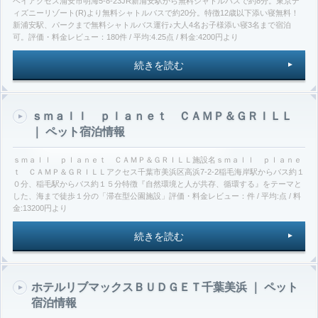
ベイアクセス浦安市明海5-8-23JR新浦安駅から無料シャトルバスで約8分。東京デ
ィズニーリゾート(R)より無料シャトルバスで約20分。特徴12歳以下添い寝無料！
新浦安駅、パークまで無料シャトルバス運行♪大人4名お子様添い寝3名まで宿泊
可。評価・料金レビュー：180件 / 平均:4.25点 / 料金:4200円より
続きを読む
ｓｍａｌｌ ｐｌａｎｅｔ ＣＡＭＰ＆ＧＲＩＬＬ
｜ ペット宿泊情報
ｓｍａｌｌ ｐｌａｎｅｔ ＣＡＭＰ＆ＧＲＩＬＬ施設名ｓｍａｌｌ ｐｌａｎｅ
ｔ ＣＡＭＰ＆ＧＲＩＬＬアクセス千葉市美浜区高浜7-2-2稲毛海岸駅からバス約１
０分、稲毛駅からバス約１５分特徴『自然環境と人が共存、循環する』をテーマと
した、海まで徒歩１分の「滞在型公園施設」評価・料金レビュー：件 / 平均:点 / 料
金:13200円より
続きを読む
ホテルリブマックスＢＵＤＧＥＴ千葉美浜 ｜ ペット
宿泊情報