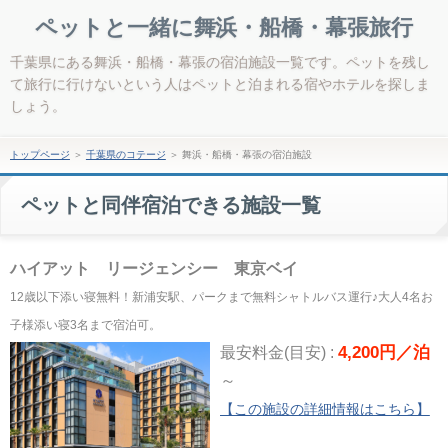
ペットと一緒に舞浜・船橋・幕張旅行
千葉県にある舞浜・船橋・幕張の宿泊施設一覧です。ペットを残し
て旅行に行けないという人はペットと泊まれる宿やホテルを探しま
しょう。
トップページ
＞
千葉県のコテージ
＞
舞浜・船橋・幕張の宿泊施設
ペットと同伴宿泊できる施設一覧
ハイアット リージェンシー 東京ベイ
12歳以下添い寝無料！新浦安駅、パークまで無料シャトルバス運行♪大人4名お
子様添い寝3名まで宿泊可。
4,200円／泊
最安料金(目安) :
～
【この施設の詳細情報はこちら】