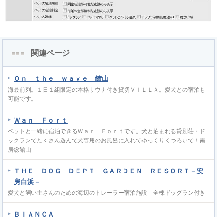
関連ページ
Ｏｎ ｔｈｅ ｗａｖｅ 館山
海最前列。１日１組限定の本格サウナ付き貸切ＶＩＬＬＡ。愛犬との宿泊も
可能です。
Ｗａｎ Ｆｏｒｔ
ペットと一緒に宿泊できるＷａｎ Ｆｏｒｔです。犬と泊まれる貸別荘・ド
ックランでたくさん遊んで犬専用のお風呂に入れてゆっくりくつろいで！南
房総館山
ＴＨＥ ＤＯＧ ＤＥＰＴ ＧＡＲＤＥＮ ＲＥＳＯＲＴ－安
房白浜－
愛犬と飼い主さんのための海辺のトレーラー宿泊施設 全棟ドッグラン付き
ＢＩＡＮＣＡ