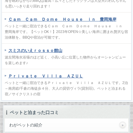
海を眺めながらのBBQは最高！広々としたドッグランは大型犬のわんちゃん
も思いっきり走り回れます！
Ｃａｍ Ｃａｍ Ｄｏｍｅ Ｈｏｕｓｅ ｉｎ 豊岡海岸
ペットと一緒に宿泊できるＣａｍ Ｃａｍ Ｄｏｍｅ Ｈｏｕｓｅ ｉｎ
豊岡海岸です。【ペットOK！】2023年OPEN☆美しい海岸に囲まれ贅沢な宿
泊体験を。BBQや宿泊が可能です。
スミスのいえｒｏｓｓｏ館山
波左間海水浴場のほど近く、小高い丘に位置した物件からオーシャンビュー
を楽しめます♪
Ｐｒｉｖａｔｅ Ｖｉｌｌａ ＡＺＵＬ
ペットと一緒に宿泊できるＰｒｉｖａｔｅ Ｖｉｌｌａ ＡＺＵＬです。2泊
～南房総/千倉の海徒歩４分、大人の貸切ヴィラ(貸別荘)。ペットと泊まれる
宿／サイクリストの宿
ペットと泊まった口コミ
わがペットの紹介