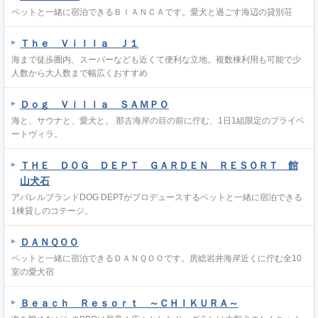
ペットと一緒に宿泊できるＢＩＡＮＣＡです。愛犬と過ごす海辺の貸別荘
Ｔｈｅ Ｖｉｌｌａ Ｊ１
海まで徒歩圏内、スーパーなども近くて便利な立地。複数棟利用も可能で少
人数から大人数まで幅広くおすすめ
Ｄｏｇ Ｖｉｌｌａ ＳＡＭＰＯ
海と、サウナと、愛犬と。 那古海岸の目の前に佇む、1日1組限定のプライベ
ートヴィラ。
ＴＨＥ ＤＯＧ ＤＥＰＴ ＧＡＲＤＥＮ ＲＥＳＯＲＴ 館
山犬石
アパレルブランドDOG DEPTがプロデュースするペットと一緒に宿泊できる
1棟貸しのコテージ。
ＤＡＮＱＯＯ
ペットと一緒に宿泊できるＤＡＮＱＯＯです。房総岩井海岸近くに佇む全10
室の愛犬宿
Ｂｅａｃｈ Ｒｅｓｏｒｔ ～ＣＨＩＫＵＲＡ～