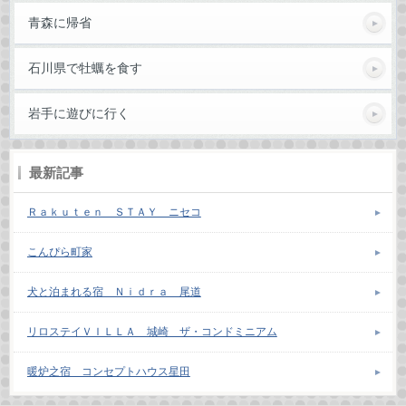
青森に帰省
石川県で牡蠣を食す
岩手に遊びに行く
最新記事
Ｒａｋｕｔｅｎ ＳＴＡＹ ニセコ
こんぴら町家
犬と泊まれる宿 Ｎｉｄｒａ 尾道
リロステイＶＩＬＬＡ 城崎 ザ・コンドミニアム
暖炉之宿 コンセプトハウス星田