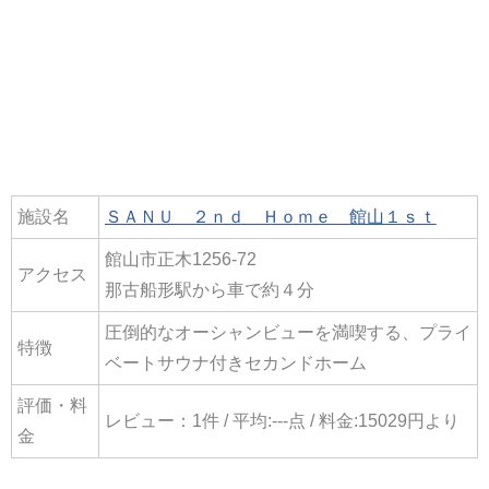
施設名
ＳＡＮＵ ２ｎｄ Ｈｏｍｅ 館山１ｓｔ
館山市正木1256-72
アクセス
那古船形駅から車で約４分
圧倒的なオーシャンビューを満喫する、プライ
特徴
ベートサウナ付きセカンドホーム
評価・料
レビュー：1件 / 平均:---点 / 料金:15029円より
金