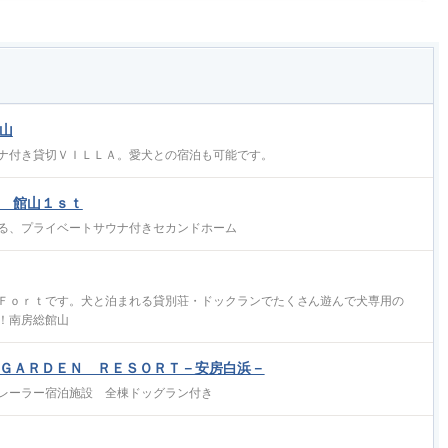
山
ナ付き貸切ＶＩＬＬＡ。愛犬との宿泊も可能です。
 館山１ｓｔ
る、プライベートサウナ付きセカンドホーム
Ｆｏｒｔです。犬と泊まれる貸別荘・ドックランでたくさん遊んで犬専用の
！南房総館山
ＧＡＲＤＥＮ ＲＥＳＯＲＴ－安房白浜－
レーラー宿泊施設 全棟ドッグラン付き