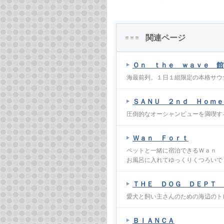
関連ページ
Ｏｎ ｔｈｅ ｗａｖｅ 館
海最前列。１日１組限定の本格サウ
ＳＡＮＵ ２ｎｄ Ｈｏｍｅ
圧倒的なオーシャンビューを満喫す
Ｗａｎ Ｆｏｒｔ
ペットと一緒に宿泊できるＷａｎ 
お風呂に入れてゆっくりくつろいで
ＴＨＥ ＤＯＧ ＤＥＰＴ 
愛犬と飼い主さんのための海辺のト
ＢＩＡＮＣＡ