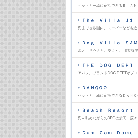
ペットと一緒に宿泊できるＢＩＡＮ
Ｔｈｅ Ｖｉｌｌａ Ｊ１
海まで徒歩圏内、スーパーなども近
Ｄｏｇ Ｖｉｌｌａ ＳＡＭ
海と、サウナと、愛犬と。 那古海
ＴＨＥ ＤＯＧ ＤＥＰＴ 
アパレルブランドDOG DEPTが
ＤＡＮＱＯＯ
ペットと一緒に宿泊できるＤＡＮＱ
Ｂｅａｃｈ Ｒｅｓｏｒｔ 
海を眺めながらのBBQは最高！広
Ｃａｍ Ｃａｍ Ｄｏｍｅ 