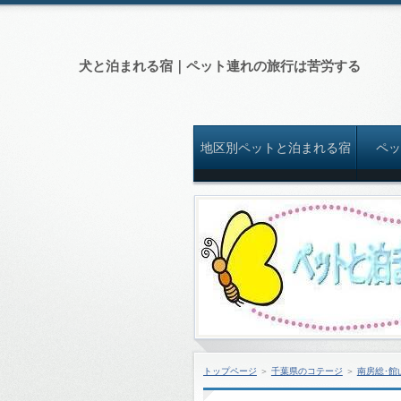
犬と泊まれる宿｜ペット連れの旅行は苦労する
地区別ペットと泊まれる宿
ペ
トップページ
＞
千葉県のコテージ
＞
南房総･館