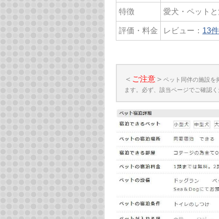
特徴
愛犬・ペットと
評価・料金
レビュー：
13件
＜
ご注意
＞
ペット同伴の施設を
ます。必ず、該当ページでご確認く