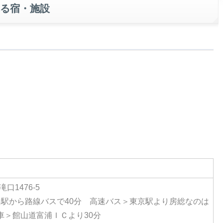
る宿・施設
口1476-5
山駅から路線バスで40分 高速バス＞東京駅より房総なのは
 車＞館山道富浦ＩＣより30分