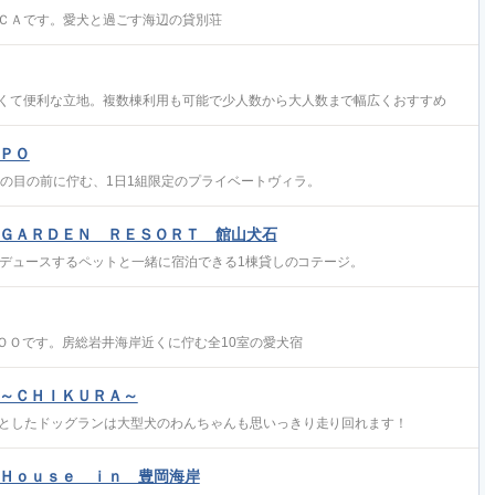
ＣＡです。愛犬と過ごす海辺の貸別荘
くて便利な立地。複数棟利用も可能で少人数から大人数まで幅広くおすすめ
ＰＯ
岸の目の前に佇む、1日1組限定のプライベートヴィラ。
ＧＡＲＤＥＮ ＲＥＳＯＲＴ 館山犬石
プロデュースするペットと一緒に宿泊できる1棟貸しのコテージ。
ＯＯです。房総岩井海岸近くに佇む全10室の愛犬宿
～ＣＨＩＫＵＲＡ～
々としたドッグランは大型犬のわんちゃんも思いっきり走り回れます！
Ｈｏｕｓｅ ｉｎ 豊岡海岸