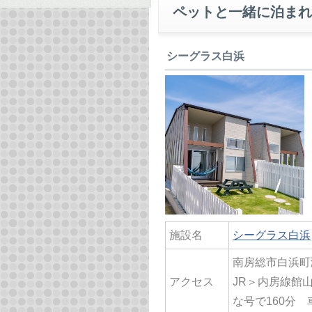
ペットと一緒に泊まれ
シーグラス白浜
施設名
シーグラス白浜
南房総市白浜町滝
アクセス
JR＞内房線館
な号で160分