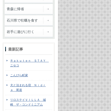
青森に帰省
石川県で牡蠣を食す
岩手に遊びに行く
最新記事
Ｒａｋｕｔｅｎ ＳＴＡＹ
ニセコ
こんぴら町家
犬と泊まれる宿 Ｎｉｄｒ
ａ 尾道
リロステイＶＩＬＬＡ 城
崎 ザ・コンドミニアム