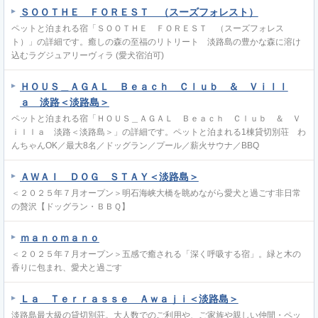
ＳＯＯＴＨＥ ＦＯＲＥＳＴ （スーズフォレスト）
ペットと泊まれる宿「ＳＯＯＴＨＥ ＦＯＲＥＳＴ （スーズフォレス
ト）」の詳細です。癒しの森の至福のリトリート 淡路島の豊かな森に溶け
込むラグジュアリーヴィラ (愛犬宿泊可)
ＨＯＵＳ＿ＡＧＡＬ Ｂｅａｃｈ Ｃｌｕｂ ＆ Ｖｉｌｌ
ａ 淡路＜淡路島＞
ペットと泊まれる宿「ＨＯＵＳ＿ＡＧＡＬ Ｂｅａｃｈ Ｃｌｕｂ ＆ Ｖ
ｉｌｌａ 淡路＜淡路島＞」の詳細です。ペットと泊まれる1棟貸切別荘 わ
んちゃんOK／最大8名／ドッグラン／プール／薪火サウナ／BBQ
ＡＷＡＩ ＤＯＧ ＳＴＡＹ＜淡路島＞
＜２０２５年７月オープン＞明石海峡大橋を眺めながら愛犬と過ごす非日常
の贅沢【ドッグラン・ＢＢＱ】
ｍａｎｏｍａｎｏ
＜２０２５年７月オープン＞五感で癒される「深く呼吸する宿」。緑と木の
香りに包まれ、愛犬と過ごす
Ｌａ Ｔｅｒｒａｓｓｅ Ａｗａｊｉ＜淡路島＞
淡路島最大級の貸切別荘。大人数でのご利用や、ご家族や親しい仲間・ペッ