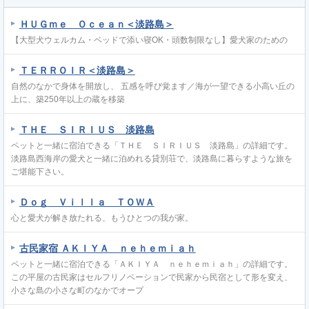
ＨＵＧｍｅ Ｏｃｅａｎ＜淡路島＞
【大型犬ウェルカム・ベッドで添い寝OK・頭数制限なし】愛犬家のための
ＴＥＲＲＯＩＲ＜淡路島＞
自然のなかで身体を開放し、 五感を呼び覚ます／海が一望できる小高い丘の
上に、築250年以上の蔵を移築
ＴＨＥ ＳＩＲＩＵＳ 淡路島
ペットと一緒に宿泊できる「ＴＨＥ ＳＩＲＩＵＳ 淡路島」の詳細です。
淡路島西海岸の愛犬と一緒に泊めれる貸別荘で、淡路島に暮らすような旅を
ご堪能下さい。
Ｄｏｇ Ｖｉｌｌａ ＴＯＷＡ
心と愛犬が解き放たれる、もうひとつの我が家。
古民家宿 ＡＫＩＹＡ ｎｅｈｅｍｉａｈ
ペットと一緒に宿泊できる「ＡＫＩＹＡ ｎｅｈｅｍｉａｈ」の詳細です。
この平屋の古民家はセルフリノベーションで民家から民宿として形を変え、
小さな島の小さな町のなかでオープ