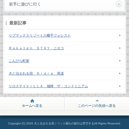
岩手に遊びに行く
最新記事
リブマックスリゾート八幡平フォレスト
Ｒａｋｕｔｅｎ ＳＴＡＹ ニセコ
こんぴら町家
犬と泊まれる宿 Ｎｉｄｒａ 尾道
リロステイＶＩＬＬＡ 城崎 ザ・コンドミニアム
ホームへ戻る
このページの先頭へ戻る
Copyright (C) 2026 犬と泊まれる宿｜ペット連れの旅行は苦労するAll Rights Reserved.