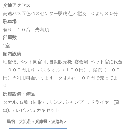
交通アクセス
高速バス五色バスセンター駅終点／北淡ＩＣより３０分
駐車場
有り １０台 先着順
部屋数
5室
館内設備
宅配便, ペット同宿可, 自動販売機, 宴会場, ペット宿泊代金
１０００円より, バスタオル（１００円）、浴衣（１００
円）※利用料金いります。タオルは１００円で売ってま
す。
部屋設備・備品
タオル, 石鹸（固形）, リンス, シャンプー, ドライヤー(貸
出), テレビ, ハミガキセット
民宿 大浜荘＜兵庫県・淡路島＞