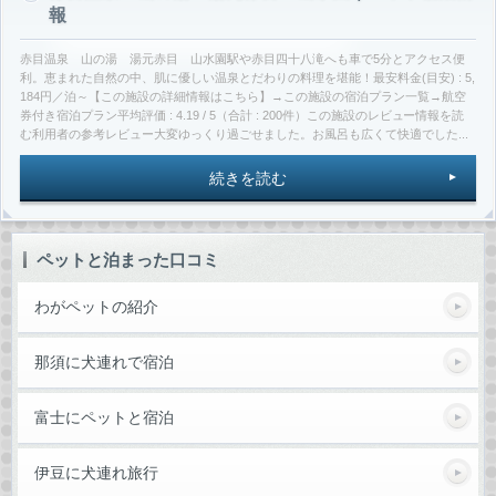
報
赤目温泉 山の湯 湯元赤目 山水園駅や赤目四十八滝へも車で5分とアクセス便
利。恵まれた自然の中、肌に優しい温泉とだわりの料理を堪能！最安料金(目安) : 5,
184円／泊～【この施設の詳細情報はこちら】→この施設の宿泊プラン一覧→航空
券付き宿泊プラン平均評価 : 4.19 / 5（合計 : 200件）この施設のレビュー情報を読
む利用者の参考レビュー大変ゆっくり過ごせました。お風呂も広くて快適でした...
続きを読む
ペットと泊まった口コミ
わがペットの紹介
那須に犬連れで宿泊
富士にペットと宿泊
伊豆に犬連れ旅行