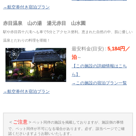
→航空券付き宿泊プラン
赤目温泉 山の湯 湯元赤目 山水園
駅や赤目四十八滝へも車で5分とアクセス便利。恵まれた自然の中、肌に優しい
温泉とだわりの料理を堪能！
5,184円／
最安料金(目安) :
泊
～
【この施設の詳細情報はこち
ら】
→この施設の宿泊プラン一覧
→航空券付き宿泊プラン
＜
ご注意
＞
ペット同伴の施設を掲載しておりますが、施設側の事情
で、ペット同伴が不可になる場合があります。必ず、該当ページでご確
認くださいますようお願いいたします。