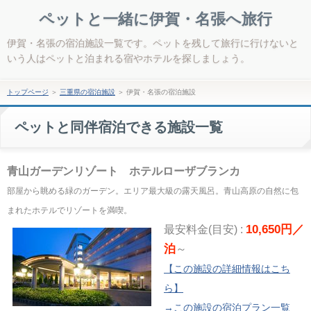
ペットと一緒に伊賀・名張へ旅行
伊賀・名張の宿泊施設一覧です。ペットを残して旅行に行けないと
いう人はペットと泊まれる宿やホテルを探しましょう。
トップページ
＞
三重県の宿泊施設
＞
伊賀・名張の宿泊施設
ペットと同伴宿泊できる施設一覧
青山ガーデンリゾート ホテルローザブランカ
部屋から眺める緑のガーデン。エリア最大級の露天風呂。青山高原の自然に包
まれたホテルでリゾートを満喫。
10,650円／
最安料金(目安) :
泊
～
【この施設の詳細情報はこち
ら】
→この施設の宿泊プラン一覧