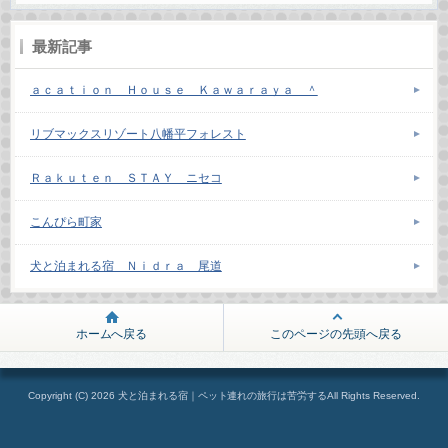
最新記事
ａｃａｔｉｏｎ Ｈｏｕｓｅ Ｋａｗａｒａｙａ ＾
リブマックスリゾート八幡平フォレスト
Ｒａｋｕｔｅｎ ＳＴＡＹ ニセコ
こんぴら町家
犬と泊まれる宿 Ｎｉｄｒａ 尾道
ホームへ戻る
このページの先頭へ戻る
Copyright (C) 2026 犬と泊まれる宿｜ペット連れの旅行は苦労するAll Rights Reserved.